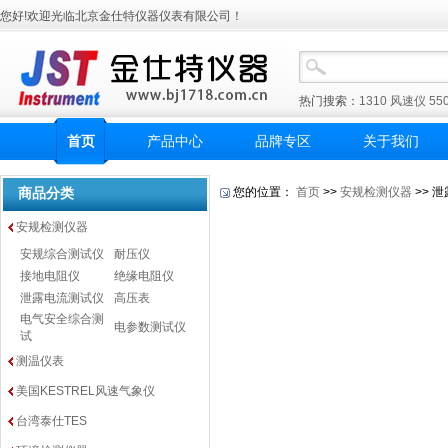
您好!欢迎光临北京金仕特仪器仪表有限公司！
热门搜索：
1310
风速仪
55
首页
产品中心
品牌专区
关于我们
商品分类
您的位置：
首页
>>
安规检测仪器
>> 
安规检测仪器
安规综合测试仪
耐压仪
接地电阻仪
绝缘电阻仪
泄露电流测试仪
高压表
电气安全综合测
电参数测试仪
试
测温仪表
美国KESTREL风速气象仪
台湾泰仕TES