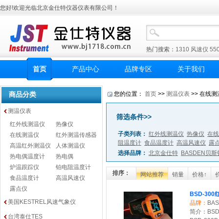
您好!欢迎光临北京金仕特仪器仪表有限公司！
热门搜索：
1310
风速仪
55
首页
产品中心
品牌专区
关于我们
商品分类
您的位置：
首页
>>
测温仪表
>> 在线测
测温仪表
筛选条件>>
红外线测温仪
热像仪
子类列表：
红外线测温仪
热像仪
在线
在线测温仪
红外测温传感器
阻温度计
食品温度计
高温风速仪
露
高温红外测温仪
人体测温仪
选择品牌：
北京金仕特
BASDEN贝斯
热电偶温度计
热电偶
炉温跟踪仪
铂电阻温度计
排序：
网站推荐
销量
价格↑
食品温度计
高温风速仪
露点仪
BSD-30
美国KESTREL风速气象仪
品牌：
BA
简介：BSD-
台湾泰仕TES