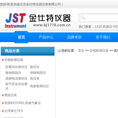
您好!欢迎光临北京金仕特仪器仪表有限公司！
热门搜索：
1310
风速仪
55
首页
产品中心
品牌专区
关于我们
商品分类
您的位置：
首页
>>
安规检测仪器
>> 
安规检测仪器
安规综合测试仪
耐压仪
接地电阻仪
绝缘电阻仪
泄露电流测试仪
高压表
电气安全综合测
电参数测试仪
试
测温仪表
美国KESTREL风速气象仪
台湾泰仕TES