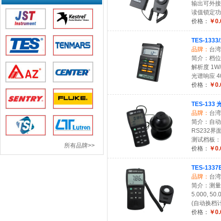
输出可外接记录
读值锁定功能
价格：
￥0.
TES-133
品牌：
台湾
简介：档位 200
解析度 1W/m
光谱响应 40
价格：
￥0.
TES-133
品牌：
台湾
简介：自动换
RS232界
测试档板：2/3
所有品牌>>
价格：
￥0.
TES-13
品牌：
台湾
简介：测量档位50
5.000, 50.0
(自动换档计5檔)
价格：
￥0.