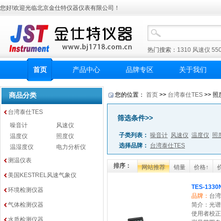
您好!欢迎光临北京金仕特仪器仪表有限公司！
热门搜索：
1310
风速仪
55
首页
产品中心
品牌专区
关于我们
商品分类
您的位置：
首页
>>
台湾泰仕TES
>> 照
台湾泰仕TES
筛选条件>>
噪音计
风速仪
子类列表：
噪音计
风速仪
温度仪
照
温度仪
照度仪
选择品牌：
台湾泰仕TES
温湿度仪
电力分析仪
测温仪表
排序：
网站推荐
销量
价格↑
美国KESTREL风速气象仪
TES-133
环境检测仪器
品牌：
台湾
气体检测仪器
简介：光谱修正系
使用者校正
水质检测仪器