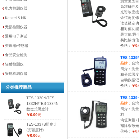
测量范围自0.0
高准确性及
电力检测仪器
光谱响应接
余弦角度修
Kestrel & NK
读值锁定功
无损检测仪器
相对值功能
最大值/最
通用电子测试
类比输出信号
变送器/传感器
价格：
￥0.
食品安全检测
TES-13
品牌：
台湾
辐射检测仪
简介：测量范围
安规检测仪器
积分式照度
自动数据记
价格：
￥0.
分类推荐商品
TES-13
TES-1330N/TES-
品牌：
台湾
1332N/TES-1334N
简介：测量范围自
数位式照度计
档
￥0.00元
均值测量 
TES-1337B照度计
扣除杂散光
(光强度计)
价格：
￥0.
￥0.00元