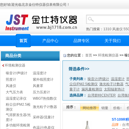
您好!欢迎光临北京金仕特仪器仪表有限公司！
热门搜索：
1310
风速仪
55
首页
产品中心
品牌专区
关于我们
商品分类
您的位置：
首页
>>
环境检测仪器
>> 噪
环境检测仪器
筛选条件>>
噪音计/声级计
温湿度计
子类列表：
噪音计/声级计
温湿度计
照度计
紫外线照度计
尘仪/PM2.5检测仪
激光粒子计数器
气
风速仪
风量罩
量子计
漏风量检测仪
太阳辐射热计
大气压力表
压力压差计
选择品牌：
台湾群特CENTER
台湾衡
温湿度记录仪
WBGT热指数仪
粉尘仪/PM2.5检
激光粒子计数器
排序：
网站推荐
销量
价格↑
测仪
气溶胶发生器/光
采样器/流量计
ST-109
度计
品牌：
台湾
多功能环境检测
色温计/色差仪