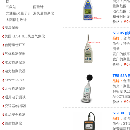
简介：产品符
仪
量测范围 : 30
气象站
雨量计
动态范围 : 1
光通量/光量子计
漏风量检测仪
积分时间设定 :
太阳辐射热计
价格：
￥0.
测温仪表
ST-105
美国KESTREL风速气象仪
品牌：
台湾
简介：符合CN
台湾泰仕TES
测量
气体检测仪器
宽广的频率范围
宽广的测量范围
水质检测仪器
价格：
￥0.
电力检测仪器
TES-52
Kestrel & NK
品牌：
台湾
简介：测量范围
无损检测仪器
解析度 0.1
A和C频率
通用电子测试
价格：
￥0.
变送器/传感器
ST-130
食品安全检测
品牌：
台湾
辐射检测仪
简介：ST-
噪音曝露剂量