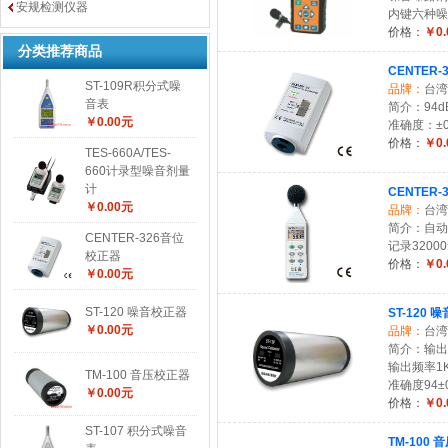
安规检测仪器
内键六种噪音计
价格：
￥0.
分类推荐商品
CENTER
ST-109R积分式噪
品牌：
台湾
音表
简介：94d
￥0.00元
准确度：±0
价格：
￥0.
TES-660A/TES-
660计录型噪音剂量
计
CENTER-
￥0.00元
品牌：
台湾
简介：自动量
CENTER-326音位
记录3200
校正器
价格：
￥0.
￥0.00元
ST-120 噪音校正器
ST-120 
￥0.00元
品牌：
台湾
简介：输出音
输出频率1KHZ 
TM-100 音压校正器
准确度94±0.
￥0.00元
价格：
￥0.
ST-107 积分式噪音
TM-100