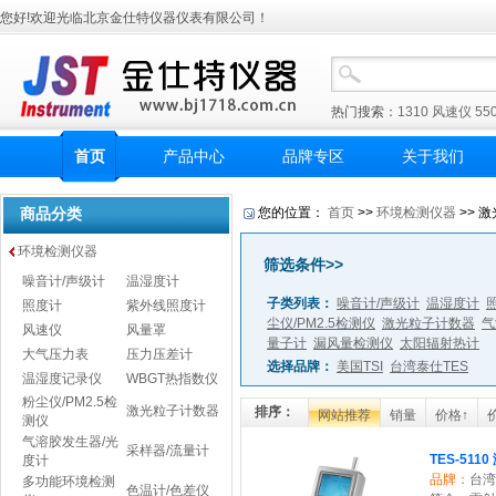
您好!欢迎光临北京金仕特仪器仪表有限公司！
热门搜索：
1310
风速仪
55
首页
产品中心
品牌专区
关于我们
商品分类
您的位置：
首页
>>
环境检测仪器
>> 激
环境检测仪器
筛选条件>>
噪音计/声级计
温湿度计
子类列表：
噪音计/声级计
温湿度计
照度计
紫外线照度计
尘仪/PM2.5检测仪
激光粒子计数器
气
风速仪
风量罩
量子计
漏风量检测仪
太阳辐射热计
大气压力表
压力压差计
选择品牌：
美国TSI
台湾泰仕TES
温湿度记录仪
WBGT热指数仪
粉尘仪/PM2.5检
激光粒子计数器
排序：
网站推荐
销量
价格↑
测仪
气溶胶发生器/光
采样器/流量计
TES-51
度计
品牌：
台湾
多功能环境检测
色温计/色差仪