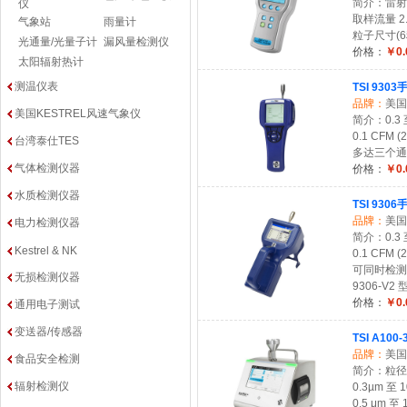
简介：雷射等级 
仪
取样流量 2.8
气象站
雨量计
粒子尺寸(6种
光通量/光量子计
漏风量检测仪
价格：
￥0.
太阳辐射热计
测温仪表
TSI 93
品牌：
美国
美国KESTREL风速气象仪
简介：0.3 
0.1 CFM (
台湾泰仕TES
多达三个通
气体检测仪器
价格：
￥0.
水质检测仪器
TSI 93
品牌：
美国
电力检测仪器
简介：0.3 
Kestrel & NK
0.1 CFM (
可同时检测
无损检测仪器
9306-V
价格：
￥0.
通用电子测试
变送器/传感器
TSI A10
品牌：
美国
食品安全检测
简介：粒径
辐射检测仪
0.3µm 至 
0.5 μm 至 