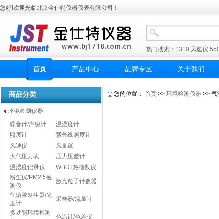
您好!欢迎光临北京金仕特仪器仪表有限公司！
热门搜索：
1310
风速仪
55
首页
产品中心
品牌专区
关于我们
商品分类
您的位置：
首页
>>
环境检测仪器
>> 
环境检测仪器
噪音计/声级计
温湿度计
照度计
紫外线照度计
风速仪
风量罩
大气压力表
压力压差计
温湿度记录仪
WBGT热指数仪
粉尘仪/PM2.5检
激光粒子计数器
测仪
气溶胶发生器/光
采样器/流量计
度计
多功能环境检测
色温计/色差仪