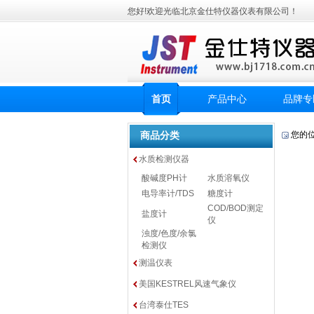
您好!欢迎光临北京金仕特仪器仪表有限公司！
首页
产品中心
品牌专
商品分类
您的
水质检测仪器
酸碱度PH计
水质溶氧仪
电导率计/TDS
糖度计
COD/BOD测定
盐度计
仪
浊度/色度/余氯
检测仪
测温仪表
美国KESTREL风速气象仪
台湾泰仕TES