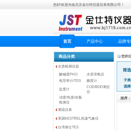
您好!欢迎光临北京金仕特仪器仪表有限公司！
首页
产品中心
品牌专
商品分类
您的
水质检测仪器
筛选
酸碱度PH计
水质溶氧仪
子类
电导率计/TDS
糖度计
选择
COD/BOD测定
盐度计
仪
浊度/色度/余氯
排序：
检测仪
测温仪表
美国KESTREL风速气象仪
台湾泰仕TES