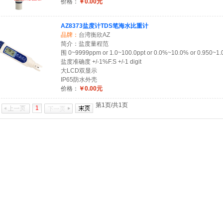
价格：
￥0.00元
AZ8373盐度计TDS笔海水比重计
品牌：
台湾衡欣AZ
简介：盐度量程范
围 0~9999ppm or 1.0~100.0ppt or 0.0%~10.0% or 0.950~
盐度准确度 +/-1%F.S +/-1 digit
大LCD双显示
IP65防水外壳
价格：
￥0.00元
第1页/共1页
1