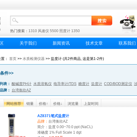
热门搜索：
1310
风速仪
5500
照度计
1350
区
关于我们
新闻资讯
技术文章
联系我们
位置：
首页
>>
水质检测仪器
>> 盐度计 (共2件商品, 这是第1-2件)
条件>>
列表：
酸碱度PH计
水质溶氧仪
电导率计/TDS
糖度计
盐度计
COD/BOD测定仪
品牌：
台湾衡欣AZ
网站推荐
销量
价格↑
价格↓
浏览量
上架时间
AZ8371笔式盐度计
品牌：
台湾衡欣AZ
简介：盐度 0.00~70.0 ppt (NaCL)
准确度 1% Full Scale 1 dgt