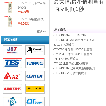
最大值/最小值测量有
BSD-710D记录式甲醛
测试仪
响应时间1秒
￥0.00元
BSD-710甲醛检测仪
￥0.00元
相关商品:
更多>>
·
TES-1330N/TES-1332N/TE
推荐品牌
·
TES-1339P记录式照度光量子计
·
testo 540照度仪
·
TM-720 迷你型LUX/FC照度表
·
TM-204 一体式LUX/FC照度表
·
YF-170 数位照度表
·
TM-201L数字式LED照度表
·
TES-1339R 记录式专业级照度计
·
TES-1336A 记录式照度计