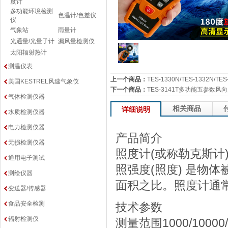
度计
多功能环境检测
色温计/色差仪
仪
气象站
雨量计
光通量/光量子计
漏风量检测仪
太阳辐射热计
测温仪表
上一个商品：
TES-1330N/TES-1332N/
美国KESTREL风速气象仪
下一个商品：
TES-3141T多功能五参数风
气体检测仪器
相关商品
详细说明
水质检测仪器
电力检测仪器
产品简介
无损检测仪器
照度计(或称勒克斯
通用电子测试
照强度(照度) 是物
测绘仪器
面积之比。照度计通
变送器/传感器
食品安全检测
技术参数
辐射检测仪
测量范围1000/10000