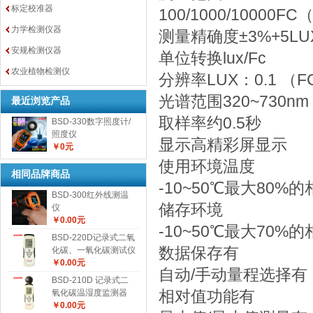
标定校准器
100/1000/10000
力学检测仪器
测量精确度±3%+5LU
安规检测仪器
单位转换lux/Fc
农业植物检测仪
分辨率LUX：0.1 （FC
光谱范围320~730nm
最近浏览产品
取样率约0.5秒
BSD-330数字照度计/
照度仪
显示高精彩屏显示
￥0元
使用环境温度
相同品牌商品
-10~50℃最大80%
BSD-300红外线测温
储存环境
仪
￥0.00元
-10~50℃最大70%
BSD-220D记录式二氧
数据保存有
化碳、一氧化碳测试仪
￥0.00元
自动/手动量程选择有
BSD-210D 记录式二
氧化碳温湿度监测器
相对值功能有
￥0.00元