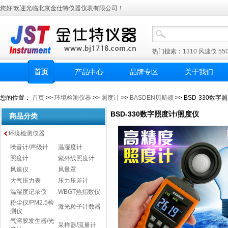
您好!欢迎光临北京金仕特仪器仪表有限公司！
热门搜索：
1310
风速仪
55
首页
产品中心
品牌专区
关于我们
您的位置：
首页
>>
环境检测仪器
>>
照度计
>>
BASDEN贝斯顿
>> BSD-330数字
BSD-330数字照度计/照度仪
商品分类
环境检测仪器
噪音计/声级计
温湿度计
照度计
紫外线照度计
风速仪
风量罩
大气压力表
压力压差计
温湿度记录仪
WBGT热指数仪
粉尘仪/PM2.5检
激光粒子计数器
测仪
气溶胶发生器/光
采样器/流量计