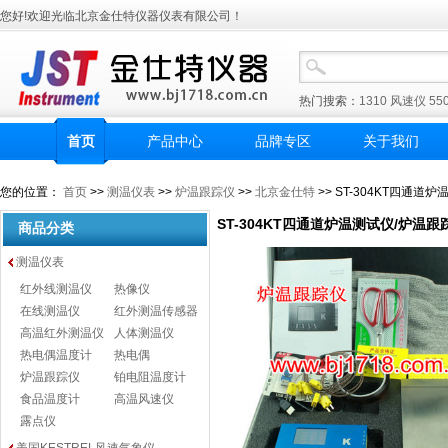
您好!欢迎光临北京金仕特仪器仪表有限公司！
热门搜索：
1310
风速仪
55
首页
产品中心
品牌专区
关于我们
您的位置：
首页
>>
测温仪表
>>
炉温跟踪仪
>>
北京金仕特
>> ST-304KT四通道
ST-304KT四通道炉温测试仪/炉温跟
商品分类
测温仪表
红外线测温仪
热像仪
在线测温仪
红外测温传感器
高温红外测温仪
人体测温仪
热电偶温度计
热电偶
炉温跟踪仪
铂电阻温度计
食品温度计
高温风速仪
露点仪