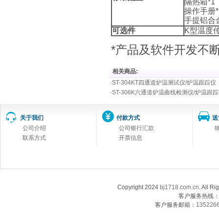
隔热箱
*1
操作手册
手提铝合
可选件
K
型温度
*产品及软件开发不
相关商品:
·
ST-304KT四通道炉温测试仪/炉温跟踪仪
·
ST-306K六通道炉温曲线检测仪/炉温跟踪
关于我们
付款方式
送
公司介绍
公司银行汇款
联系方式
开票信息
Copyright 2024
bj1718.com.cn
. Al
客户服务热线：13
客户服务邮箱：
135226