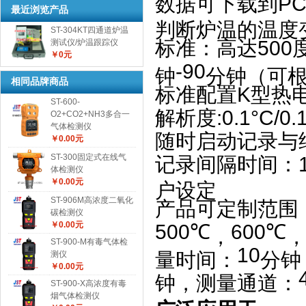
数据可下载到
P
最近浏览产品
判断炉温的温度
ST-304KT四通道炉温
标准：高达
500
测试仪/炉温跟踪仪
￥0元
-90
钟
分钟（可
相同品牌商品
标准配置
K
型热
ST-600-
解析度
:0.1°C/0.
O2+CO2+NH3多合一
气体检测仪
随时启动记录与
￥0.00元
ST-300固定式在线气
记录间隔时间：
体检测仪
￥0.00元
户设定
ST-906M高浓度二氧化
产品可定制范围
碳检测仪
￥0.00元
500℃
600℃
，
ST-900-M有毒气体检
10
量时间：
分钟
测仪
￥0.00元
钟，测量通道：
ST-900-X高浓度有毒
烟气体检测仪