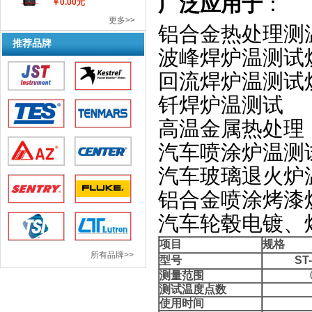
广泛应用于
：
￥0.00元
更多>>
铝合金热处理测
推荐品牌
波峰焊炉温测试
回流焊炉温测试
钎焊炉温测试
高温金属热处理
汽车喷涂炉温测
汽车玻璃退火炉
铝合金喷涂烤漆
汽车轮毂电镀、
项目
规格
所有品牌>>
型号
ST
测量范围
测试温度点数
使用时间