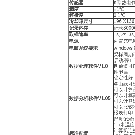
传感器
K
型热电
精度
±1℃
解析度
0.1℃
冷却箱尺寸
196 X1
记录内存
记录
8000
取样速率
1s, 2s, 3s
电源
内置充电
电脑系统要求
windows 
采样周期
启动
/
停止
数据处理软件
V1.0
四通道可
性能高
稳定性好
各曲线可
可以计算
可以计算
数据分析软件
V1.05
可以计算
可以比较
报表打印
温度记录
1.5
米温度
计算机连
标准配置