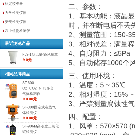
标定校准器
二、参数：
力学检测仪器
1、基本功能：液晶显
安规检测仪器
时，并在断电后不丢失
农业植物检测仪
2、测量范围：150-35
3、相对误差：满量程±
最近浏览产品
4、自身阻力：≤5Pa
FLY-1型风量仪/风量罩
￥0元
5、自动储存1000个
相同品牌商品
三、使用环境：
ST-600-
1、温度：5 ~ 35℃
O2+CO2+NH3多合一
2、相对湿度：15% ~
气体检测仪
￥0.00元
3、严禁测量腐蚀性
ST-300固定式在线气
体检测仪
四、配置：
￥0.00元
1、风罩：570×570 
ST-906M高浓度二氧化
碳检测仪