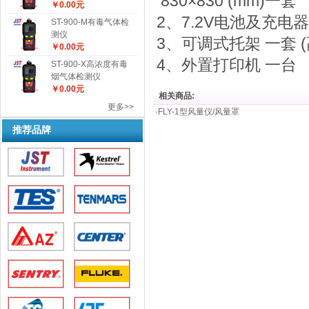
830×830 (mm)一套
￥0.00元
2、7.2V电池及充电
ST-900-M有毒气体检
测仪
3、可调式托架 一套 (
￥0.00元
4、外置打印机 一台
ST-900-X高浓度有毒
烟气体检测仪
￥0.00元
相关商品:
更多>>
·
FLY-1型风量仪/风量罩
推荐品牌