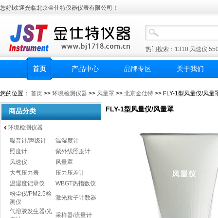
您好!欢迎光临北京金仕特仪器仪表有限公司！
热门搜索：
1310
风速仪
55
首页
产品中心
品牌专区
关于我们
您的位置：
首页
>>
环境检测仪器
>>
风量罩
>>
北京金仕特
>> FLY-1型风量仪/风量
FLY-1型风量仪/风量罩
商品分类
环境检测仪器
噪音计/声级计
温湿度计
照度计
紫外线照度计
风速仪
风量罩
大气压力表
压力压差计
温湿度记录仪
WBGT热指数仪
粉尘仪/PM2.5检
激光粒子计数器
测仪
气溶胶发生器/光
采样器/流量计