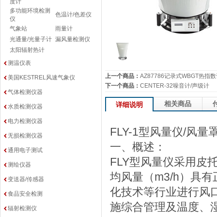
度计
多功能环境检测
色温计/色差仪
仪
气象站
雨量计
光通量/光量子计
漏风量检测仪
太阳辐射热计
测温仪表
上一个商品：
AZ87786记录式WBGT热指
美国KESTREL风速气象仪
下一个商品：
CENTER-32噪音计/声级计
气体检测仪器
相关商品
详细说明
水质检测仪器
电力检测仪器
FLY-1型风量仪/风量
无损检测仪器
一、概述：
通用电子测试
FLY型风量仪采用皮
测绘仪器
均风量（m3/h）具
变送器/传感器
化技术等行业进行风
食品安全检测
施综合管理及温度、
辐射检测仪