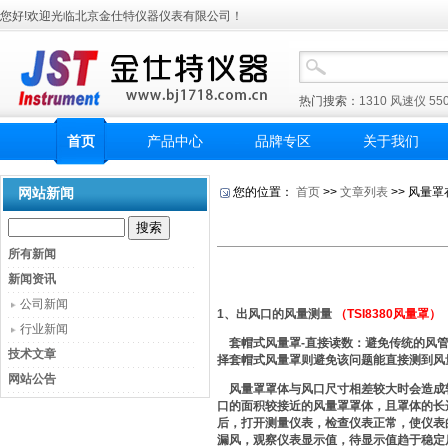
您好!欢迎光临北京金仕特仪器仪表有限公司！
热门搜索：
1310
风速仪
55
首页
产品中心
品牌专区
关于我们
网站新闻
您的位置：
首页
>>
文章列表
>> 风量
所有新闻
新闻资讯
公司新闻
1、出风口的风量测量
（TSI8380风量罩）
行业新闻
套帽式风量罩-直接读数：避免传统的风管
技术文章
择套帽式风量罩则避免该问题能直接测到风
网站公告
风量罩罩体与风口尺寸相差较大时会造成
口的面积较接近的风量罩罩体，且罩体的长
后，打开测量仪表，检查仪表正常，使仪表
漏风，观察仪表显示值，待显示值趋于稳定