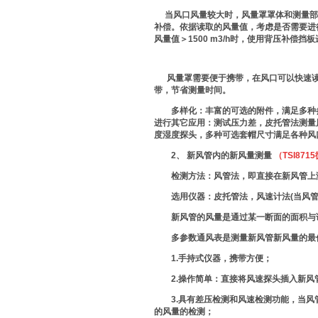
当风口风量较大时，风量罩罩体和测量部
补偿。依据读取的风量值，考虑是否需要进行
风量值＞1500 m3/h时，使用背压补
风量罩需要便于携带，在风口可以快速读
带，节省测量时间。
多样化：丰富的可选的附件，满足多种参
进行其它应用：测试压力差，皮托管法测量
度湿度探头，多种可选套帽尺寸满足各种风
2、 新风管内的新风量测量
（TSI871
检测方法：风管法，即直接在新风管上
选用仪器：皮托管法，风速计法(当风管内
新风管的风量是通过某一断面的面积与该
多参数通风表是测量新风管新风量的最佳
1.手持式仪器，携带方便；
2.操作简单：直接将风速探头插入新风
3.具有差压检测和风速检测功能，当风管
的风量的检测；