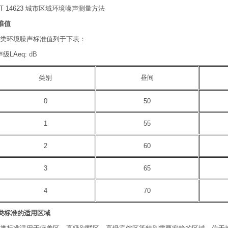
T 14623 城市区域环境噪声测量方法
准值
5类环境噪声标准值列于下表：
声级
LAeq:
dB
类别
昼间
0
50
1
55
2
60
3
65
4
70
类标准的适用区域