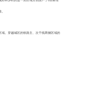
城郊和乡村的这一类区域分别按严于
0类标准
准。
区域。穿越城区的铁路主、次干线两侧区域的