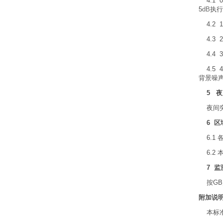
4.1
5
dB
执行
4.2
4.3
4.4 
4.5
背景噪
5 夜
夜间突
6 区
6.1
6.2
7
监
按
G
附加说
本标准