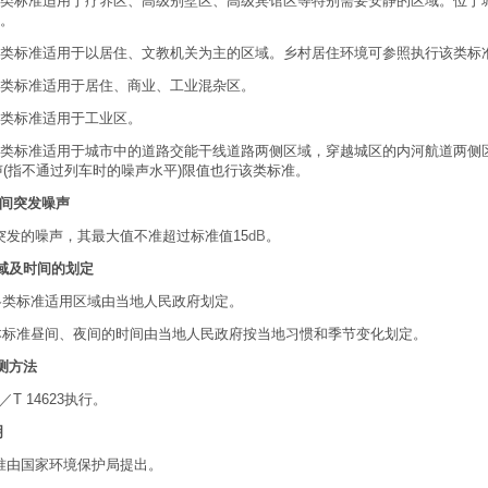
 0类标准适用于疗养区、高级别墅区、高级宾馆区等特别需要安静的区域。位于
。
 1类标准适用于以居住、文教机关为主的区域。乡村居住环境可参照执行该类标
 2类标准适用于居住、商业、工业混杂区。
3类标准适用于工业区。
 4类标准适用于城市中的道路交能干线道路两侧区域，穿越城区的内河航道两侧
声
(指不通过列车时的噪声水平
)限值也行该类标准。
间突发噪声
发的噪声，其最大值不准超过标准值
15
dB
。
域及时间的划定
 各类标准适用区域由当地人民政府划定。
 本标准昼间、夜间的时间由当地人民政府按当地习惯和季节变化划定。
测方法
B／
T 14623执行。
明
由国家环境保护局提出。