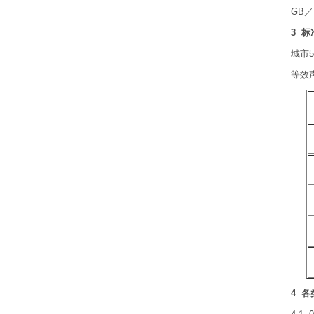
GB／
3 标
城市
等效
4 各