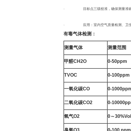
· 目标点三级校准，确保测量准
· 应用：室内空气质量检测、卫生防
有毒气体检测：
测量气体
测量范围
甲醛
CH2O
0-50ppm
TVOC
0-100ppm
一氧化碳
CO
0-1000pp
二氧化碳
CO2
0-10000p
氧气
O2
0
～
30%Vo
臭氧
O3
0-100 ppm