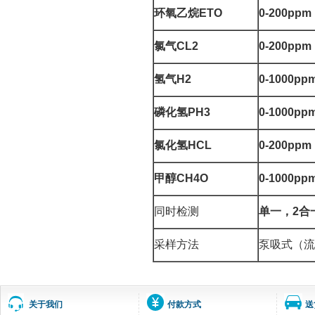
环氧乙烷
ETO
0-200ppm
氯气
CL2
0-200ppm
氢气
H2
0-1000pp
磷化氢
PH3
0-1000pp
氯化氢
HCL
0-200ppm
甲醇
CH4O
0-1000pp
同时检测
单一，
2
合
采样方法
泵吸式（流
关于我们
付款方式
送