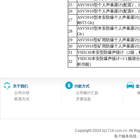
25
ASV5910
型个人声暴露计
(
配置
2
，
2
26
ASV5910
型个人声暴露计
(
配置
8
，
2
ASV5910
型本安防爆个人声暴露计
(
27
Ⅱ
BT3 Gb)
ASV5910
型本安防爆个人声暴露计
(
28
Gb）
29
ASV5910
型矿用防爆个人声暴露计(
30
ASV5910
型矿用防爆个人声暴露计(
31
YSD130
本安型防爆声级计（
2
级，
YSD130
本安防爆声级计
+1/1
频谱分
32
析功能）
关于我们
付款方式
送
公司介绍
公司银行汇款
联系方式
开票信息
Copyright 2024
bj1718.com.cn
. Al
客户服务热线：13