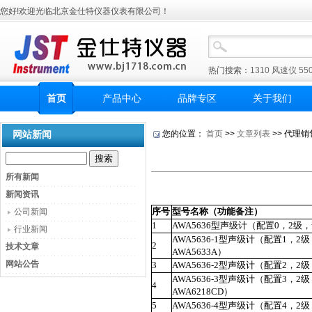
您好!欢迎光临北京金仕特仪器仪表有限公司！
热门搜索：
1310
风速仪
55
首页
产品中心
品牌专区
关于我们
网站新闻
您的位置：
首页
>>
文章列表
>> 代理
所有新闻
新闻资讯
序号
型号名称（功能备注）
公司新闻
1
AWA5636型声级计（配置0
，
2
级，
行业新闻
AWA5636-1
型声级计（配置
1
，
2
级
2
技术文章
AWA5633A
）
网站公告
3
AWA5636-2
型声级计（配置
2
，
2
级
AWA5636-3
型声级计（配置
3
，
2
级
4
AWA6218CD
）
5
AWA5636-4
型声级计（配置
4
，
2
级