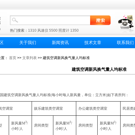
热门搜索：
1310
风速仪
5500
照度计
1350
区
关于我们
新闻资讯
技术文章
联系我们
位置：
首页
>>
文章列表
>> 建筑空调新风换气量人均标准
建筑空调新风换气量人均标准
国建筑空调新风换气量人均标准(每小时每人新风量，单位：立方米)如下表所列：
筑空调室
娱乐建筑类空调室
办公建筑类空调室
民居类
3
3
3
新风量M
/
新风量M
/
新风量M
/
型
房间类型
房间类型
房间类
小时/人
小时/人
小时/人