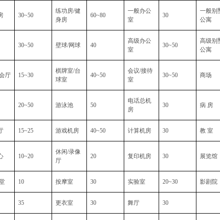
练功房/健
一般办公
一般别
房
30~50
60~80
30
身房
室
公寓
高级办公
高级别
30~50
壁球/网球
40
30~50
室
公寓
棋牌室/台
会议/接待
宴会厅
15~30
40~50
30~50
商场
球室
室
电话总机
20~50
游泳池
50
30
病 房
房
厅
15~25
游戏机房
40~50
计算机房
30
教 室
休闲/录像
心
10~20
20
复印机房
30
展览馆
厅
堂
10
按摩室
30
实验室
20~30
影剧院
35
更衣室
30
舞厅
30