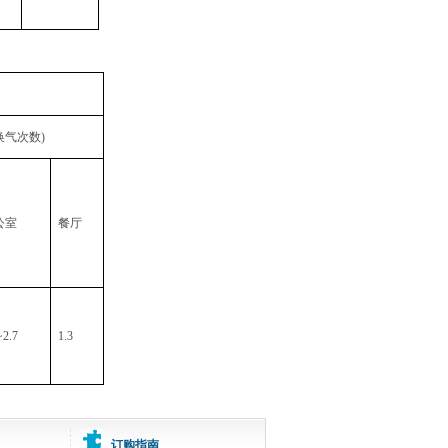
换气次数)
公室
餐厅
~2.7
1.3
订购指南