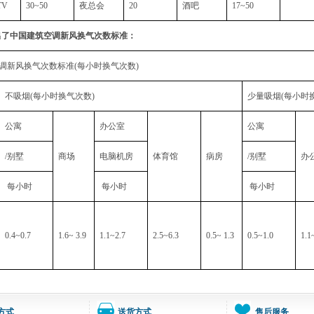
TV
30~50
夜总会
20
酒吧
17~50
出了中国建筑空调新风换气次数标准：
调新风换气次数标准(每小时换气次数)
不吸烟(每小时换气次数)
少量吸烟(每小时
公寓
办公室
公寓
/
别墅
商场
电脑机房
体育馆
病房
/
别墅
办
每小时
每小时
每小时
0.4~0.7
1.6~ 3.9
1.1~2.7
2.5~6.3
0.5~ 1.3
0.5~1.0
1.1
方式
送货方式
售后服务