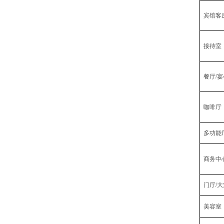
宾馆客
接待室
餐厅/
咖啡厅
多功能
商务中
门厅/大
美容室