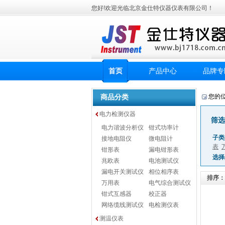
您好!欢迎光临北京金仕特仪器仪表有限公司！
首页
产品中心
品牌专
商品分类
您的
电力检测仪器
筛选
电力谐波分析仪
钳式功率计
子类
接地电阻仪
微电阻计
表
钳形表
漏电钳形表
选择
兆欧表
电池测试仪
漏电开关测试仪
相位相序表
排序：
万用表
电气综合测试仪
钳式互感器
校正器
网络缆线测试仪
电检测仪表
测温仪表