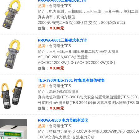
PROVA-6600三相钳式电力计
品牌：
台湾泰仕TES
简介：电力量测，三相四线，三相三线，三相平衡，单相二
真实功率，真均方根值
2000安培(交流+直流)600伏特(交流)，800伏特(直流)
价格：
￥0.00元
PROVA-6601三相钳式电力计
品牌：
台湾泰仕TES
简介：三相三线,三相四线,单相二线功率/功因测量
AC+DC 2000A,600V功因测量
AC+DC 1200KW(1 Φ ) AC+DC 2000KW(3 Φ )
价格：
￥0.00元
TES-3900/TES-3901 钳表/真有效值钳表
品牌：
台湾泰仕TES
简介：馬達啟動電流測量
真有效值測量(TES-3901)防火安全裝置電流值測量(TES-3901
外接附件mV測量檔(TES-3901)峰值因素及諧波比測量(TES-39
价格：
￥0.00元
PROVA-8500 电力节能测试仪
品牌：
台湾泰仕TES
简介：待机电力量测(0~100W, 分辨率0.001W)电力(0~2000W
100W交流电力供应+交流电力分析