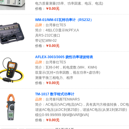
电力质量测量(功率、功率因素、电压、电流)
价格：
￥0.00元
WM-01/WM-03瓦特功率计（RS232）
品牌：
台湾泰仕TES
简介：4组LCD显示W,PF,V,A
具RS-232C接口
带记忆WM-02
价格：
￥0.00元
AFLEX-3003/3005 挠性功率谐波钳表
品牌：
台湾泰仕TES
简介：瓦特小时，耗电度数 (WH、KWH)
双显示(瓦特+功率因数，视在功率+虚功率)
测量平衡三相电力、相序
价格：
￥0.00元
TM-1017 数字钳式功率计
品牌：
台湾泰玛斯TENMARS
简介：AC电压(VAC)/电流(IAC)，具有真均方根值转换，DC电压
谐波AC电压(从DC到第25阶)，谐波AC电压(从第1到第25阶)
檔位0-99.99/999.9[kW][kVAR][kVA]
价格：
￥0.00元