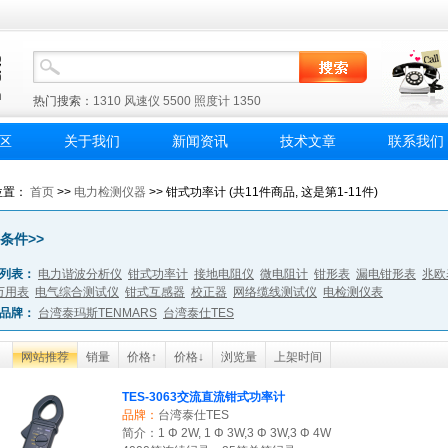
热门搜索：
1310
风速仪
5500
照度计
1350
区
关于我们
新闻资讯
技术文章
联系我们
位置：
首页
>>
电力检测仪器
>> 钳式功率计 (共11件商品, 这是第1-11件)
条件>>
列表：
电力谐波分析仪
钳式功率计
接地电阻仪
微电阻计
钳形表
漏电钳形表
兆欧
万用表
电气综合测试仪
钳式互感器
校正器
网络缆线测试仪
电检测仪表
品牌：
台湾泰玛斯TENMARS
台湾泰仕TES
网站推荐
销量
价格↑
价格↓
浏览量
上架时间
TES-3063交流直流钳式功率计
品牌：
台湾泰仕TES
简介：1 Φ 2W, 1 Φ 3W,3 Φ 3W,3 Φ 4W