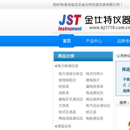
您好!欢迎光临北京金仕特仪器仪表有限公司！
首页
产品中心
品牌专
商品分类
您的
电力检测仪器
筛选
电力谐波分析仪
钳式功率计
子类
接地电阻仪
微电阻计
表
钳形表
漏电钳形表
选择
兆欧表
电池测试仪
漏电开关测试仪
相位相序表
排序：
万用表
电气综合测试仪
钳式互感器
校正器
网络缆线测试仪
电检测仪表
测温仪表