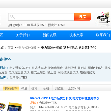
热门搜索：
1310
风速仪
5500
照度计
1350
区
关于我们
新闻资讯
技术文章
联系我们
位置：
首页
>>
电力检测仪器
>> 电力谐波分析仪 (共7件商品, 这是第1-7件)
条件>>
列表：
电力谐波分析仪
钳式功率计
接地电阻仪
微电阻计
钳形表
漏电钳形表
兆欧
万用表
电气综合测试仪
钳式互感器
校正器
网络缆线测试仪
电检测仪表
品牌：
台湾泰仕TES
网站推荐
销量
价格↑
价格↓
浏览量
上架时间
PROVA-6830A电力品质分析仪/电力功率谐波测试仪
品牌：
台湾泰仕TES
简介：PROVA-6830A+6801 电力品质分析仪(100A)