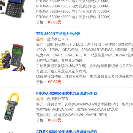
PROVA-6830A+6802 电力品质分析仪(1000A)
PROVA-6830A+3007 电力品质分析仪(3000A)
PROVA-6830A+3006 电力品质分析仪 (6000A)
PROVA-6830A+3009 电力品质分析仪 (1200A)
价格：
￥0.00元
TES-3600N三相电力分析仪
品牌：
台湾泰仕TES
简介：10组数据显示于大LCD，易于读取。可连接4组夹式电
1P2W、1P3W、3P3W2M、3P3W3M及3P4W式功率测量
电力KW、KVAR、KVA、PF、θ、Hz及能量KWh、KVARh及
相序指示功能。背光显示功能。
手动数据记忆及读取功能(50 组)，自动连续数据记录 (4G SD
可设定开始记录及结束记录时间。
USB光接口传输，具有三相电压、电流波形显示及频谱分析功
价格：
￥0.00元
PROVA-6200绘图式电力及谐波分析仪
品牌：
台湾泰仕TES
简介：真实功率，瓦特(W,KW,MW,GW)功率因数(PF)，相角( Φ
视在功率(VA,KVA,MVA)，虚功率(VAR,KVAR,MVAR)
瓦特小时，耗电度数(WH,KWH,KVARH,RFH)
价格：
￥0.00元
AFLEX-6300 绘图式电力及谐波分析仪