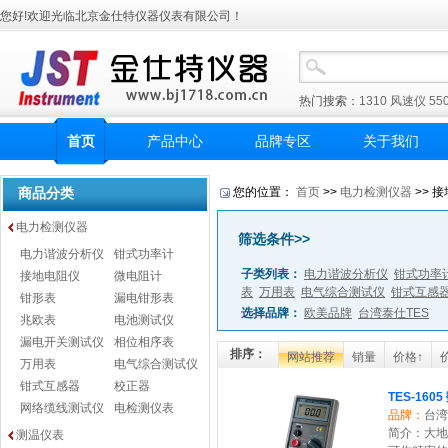
您好!欢迎光临北京金仕特仪器仪表有限公司！
热门搜索：
1310
风速仪
55
首页
产品中心
品牌专区
关于我们
商品分类
您的位置：
首页
>>
电力检测仪器
>> 接
电力检测仪器
筛选条件>>
电力谐波分析仪
钳式功率计
子类列表：
电力谐波分析仪
钳式功率
接地电阻仪
微电阻计
表
万用表
电气综合测试仪
钳式互感
钳形表
漏电钳形表
选择品牌：
欧美品牌
台湾泰仕TES
兆欧表
电池测试仪
漏电开关测试仪
相位相序表
排序：
网站推荐
销量
价格↑
万用表
电气综合测试仪
钳式互感器
校正器
TES-16
网络缆线测试仪
电检测仪表
品牌：
台湾
简介：大地电
测温仪表