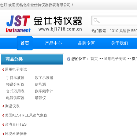
您好!欢迎光临北京金仕特仪器仪表有限公司！
热门搜索：
1310
风速仪
55
首页
产品中心
品牌专区
关于我们
商品分类
您的位置：
首页
>>
通用电子测试
>> 
通用电子测试
手持示波器
数字示波器
频谱分析仪
信号源
台式万用表
数字频率计
电源供应器
场强仪
测温仪表
美国KESTREL风速气象仪
台湾泰仕TES
环境检测仪器