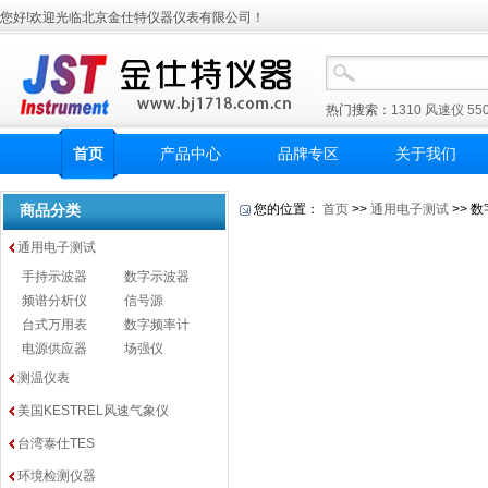
您好!欢迎光临北京金仕特仪器仪表有限公司！
热门搜索：
1310
风速仪
55
首页
产品中心
品牌专区
关于我们
商品分类
您的位置：
首页
>>
通用电子测试
>> 
通用电子测试
手持示波器
数字示波器
频谱分析仪
信号源
台式万用表
数字频率计
电源供应器
场强仪
测温仪表
美国KESTREL风速气象仪
台湾泰仕TES
环境检测仪器