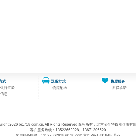
方式
送货方式
售后服务
司银行汇款
物流配送
质保承诺
票信息
right 2026
bj1718.com.cn
. All Rights Reserved.版权所有：北京金仕特仪器仪表
客户服务热线：13522662928、13671206520
客户服务邮箱：
13522662928@126.com
京ICP备13018486号-2