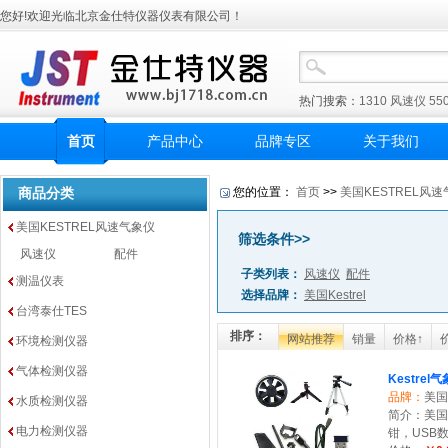
您好!欢迎光临北京金仕特仪器仪表有限公司！
热门搜索：
1310
风速仪
55
首页
产品中心
品牌专区
关于我们
商品分类
您的位置：
首页
>>
美国KESTREL风
美国KESTREL风速气象仪
筛选条件>>
风速仪
配件
子类列表：
风速仪
配件
测温仪表
选择品牌：
美国Kestrel
台湾泰仕TES
排序：
网站推荐
销量
价格↑
环境检测仪器
气体检测仪器
Kestrel
品牌：
美国K
水质检测仪器
简介：美国
电力检测仪器
钳，USB