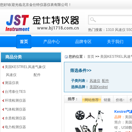
您好!欢迎光临北京金仕特仪器仪表有限公司！
热门搜索：
1310
风速仪
55
首页
产品中心
品牌专区
关于我们
商品分类
您的位置：
首页
>>
美国KESTREL风
美国KESTREL风速气象仪
筛选条件>>
风速仪
配件
子类列表：
风速仪
配件
测温仪表
选择品牌：
美国Kestrel
台湾泰仕TES
排序：
网站推荐
销量
价格↑
环境检测仪器
气体检测仪器
Kestrel
品牌：
美国K
水质检测仪器
简介：美国
电力检测仪器
钳，USB