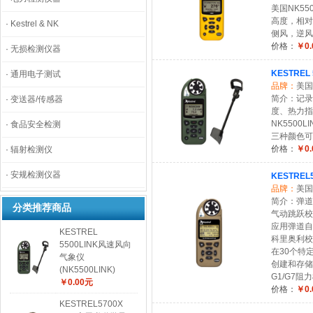
美国NK5
高度，相对
·
Kestrel & NK
侧风，逆风
价格：
￥0.
·
无损检测仪器
KESTREL
·
通用电子测试
品牌：
美国K
简介：记录
·
变送器/传感器
度、热力指
NK5500
·
食品安全检测
三种颜色可
价格：
￥0.
·
辐射检测仪
·
安规检测仪器
KESTREL
品牌：
美国K
简介：弹道
分类推荐商品
气动跳跃校
应用弹道自
KESTREL
科里奥利校
5500LINK风速风向
在30个特
气象仪
创建和存储
(NK5500LINK)
G1/G7阻
￥0.00元
价格：
￥0.
KESTREL5700X