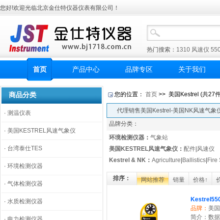
您好!欢迎光临北京金仕特仪器仪表有限公司！
热门搜索：
1310
风速仪
55
首页
产品中心
品牌专区
关于我们
商品分类
您的位置：
首页
>> 美国Kestrel (共2
代理销售美国Kestrel-美国NK风速气象
·
测温仪表
品牌分类：
·
美国KESTREL风速气象仪
环境检测仪器
：
气象站
·
台湾泰仕TES
美国KESTREL风速气象仪
：
配件
|
风速仪
Kestrel & NK
：
Agriculture
|
Ballistics
|
Fire
·
环境检测仪器
排序：
网站推荐
销量
价格↑
·
气体检测仪器
Kestre
·
水质检测仪器
品牌：
美国K
简介：数据
·
电力检测仪器