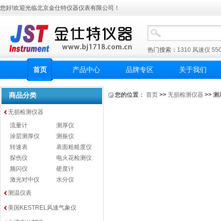
您好!欢迎光临北京金仕特仪器仪表有限公司！
热门搜索：
1310
风速仪
55
首页
产品中心
品牌专区
关于我们
商品分类
您的位置：
首页
>>
无损检测仪器
>> 
无损检测仪器
流量计
测厚仪
涂层测厚仪
测振仪
转速表
表面粗糙度仪
探伤仪
电火花检测仪
频闪仪
硬度计
激光对中仪
水分仪
测温仪表
美国KESTREL风速气象仪