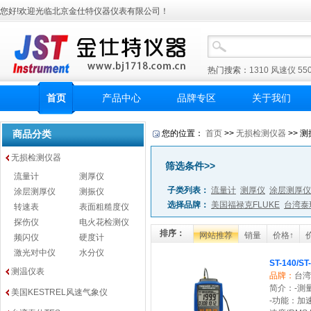
您好!欢迎光临北京金仕特仪器仪表有限公司！
热门搜索：
1310
风速仪
55
首页
产品中心
品牌专区
关于我们
商品分类
您的位置：
首页
>>
无损检测仪器
>> 测
无损检测仪器
筛选条件>>
流量计
测厚仪
子类列表：
流量计
测厚仪
涂层测厚仪
涂层测厚仪
测振仪
选择品牌：
美国福禄克FLUKE
台湾泰
转速表
表面粗糙度仪
探伤仪
电火花检测仪
排序：
网站推荐
销量
价格↑
频闪仪
硬度计
激光对中仪
水分仪
ST-140/S
测温仪表
品牌：
台湾
简介：-測量項
美国KESTREL风速气象仪
-功能：加速度