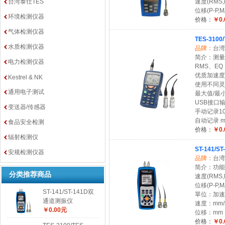
台湾泰仕TES
速度(RMS,P
位移(P-P,MA
环境检测仪器
价格：
￥0.
气体检测仪器
TES-310
水质检测仪器
品牌：
台湾
简介：测量
电力检测仪器
RMS、EQ 
优质加速度
Kestrel & NK
使用不同灵
通用电子测试
最大值/最
USB接口输出 
变送器/传感器
手动记录1
自动记录 mic
食品安全检测
价格：
￥0.
辐射检测仪
ST-141/
安规检测仪器
品牌：
台湾
简介：功能：加
分类推荐商品
速度(RMS,P
位移(P-P,MAX
ST-141/ST-141D双
單位：加速度：
通道测振仪
速度：mm/s，
￥0.00元
位移：mm，
价格：
￥0.