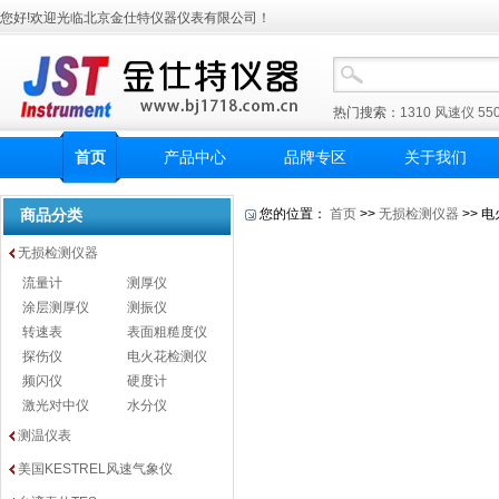
您好!欢迎光临北京金仕特仪器仪表有限公司！
热门搜索：
1310
风速仪
55
首页
产品中心
品牌专区
关于我们
商品分类
您的位置：
首页
>>
无损检测仪器
>> 
无损检测仪器
流量计
测厚仪
涂层测厚仪
测振仪
转速表
表面粗糙度仪
探伤仪
电火花检测仪
频闪仪
硬度计
激光对中仪
水分仪
测温仪表
美国KESTREL风速气象仪