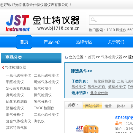
您好!欢迎光临北京金仕特仪器仪表有限公司！
热门搜索：
1310
风速仪
55
首页
产品中心
品牌专区
关于我们
商品分类
您的位置：
首页
>>
气体检测仪器
>> 硫
气体检测仪器
筛选条件>>
一氧化碳检测仪
二氧化碳检测仪
子类列表：
一氧化碳检测仪
二氧化碳
甲醛检测仪
可燃气体检测仪
氢检测仪
氢气分析仪
酒精检测仪
T
SF6卤素检漏仪
氧气检测仪
选择品牌：
北京金仕特
臭氧检测仪
氨气检测仪
硫化氢检测仪
氢气分析仪
排序：
网站推荐
销量
价格↑
酒精检测仪
TVOC检测仪
烟气分析仪
二氧化硫检测仪
ST-605
复合气体检测仪
测氡仪
品牌：
北京
其它特殊气体
简介：ST-60