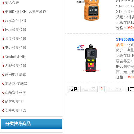
ST-605A 0
测温仪表
ST-605C 
美国KESTREL风速气象仪
ST-605D 
采用2.3
台湾泰仕TES
记录存储1
价格：
￥0.
环境检测仪器
水质检测仪器
ST-905
品牌：
北京
电力检测仪器
简介：测量范围
记录存储 
Kestrel & NK
语言界面 
无损检测仪器
IP65防护
声、光、振
通用电子测试
价格：
￥0.
变送器/传感器
1
食品安全检测
辐射检测仪
安规检测仪器
分类推荐商品