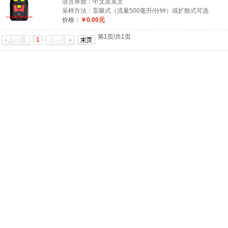
语言界面：中文及英文
采样方法：泵吸式（流量500毫升/分钟）或扩散式可选
价格：
￥0.00元
第1页/共1页
1