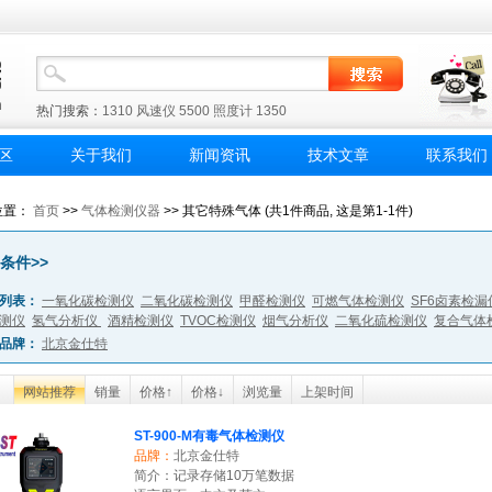
热门搜索：
1310
风速仪
5500
照度计
1350
区
关于我们
新闻资讯
技术文章
联系我们
位置：
首页
>>
气体检测仪器
>> 其它特殊气体 (共1件商品, 这是第1-1件)
条件>>
列表：
一氧化碳检测仪
二氧化碳检测仪
甲醛检测仪
可燃气体检测仪
SF6卤素检漏
测仪
氢气分析仪
酒精检测仪
TVOC检测仪
烟气分析仪
二氧化硫检测仪
复合气体
品牌：
北京金仕特
网站推荐
销量
价格↑
价格↓
浏览量
上架时间
ST-900-M有毒气体检测仪
品牌：
北京金仕特
简介：记录存储10万笔数据