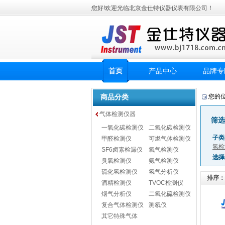
您好!欢迎光临北京金仕特仪器仪表有限公司！
首页
产品中心
品牌专
商品分类
您的
气体检测仪器
筛选
一氧化碳检测仪
二氧化碳检测仪
子类
甲醛检测仪
可燃气体检测仪
氢检
SF6卤素检漏仪
氧气检测仪
选择
臭氧检测仪
氨气检测仪
硫化氢检测仪
氢气分析仪
排序：
酒精检测仪
TVOC检测仪
烟气分析仪
二氧化硫检测仪
复合气体检测仪
测氡仪
其它特殊气体