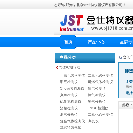
您好!欢迎光临北京金仕特仪器仪表有限公司！
首页
产品中心
品牌专
商品分类
您的
气体检测仪器
筛选
一氧化碳检测仪
二氧化碳检测仪
子类
甲醛检测仪
可燃气体检测仪
氢检
SF6卤素检漏仪
氧气检测仪
选择
臭氧检测仪
氨气检测仪
硫化氢检测仪
氢气分析仪
排序：
酒精检测仪
TVOC检测仪
烟气分析仪
二氧化硫检测仪
复合气体检测仪
测氡仪
其它特殊气体