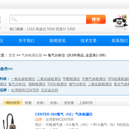
热门搜索：
1310
风速仪
5500
照度计
1350
区
关于我们
新闻资讯
技术文章
联系我们
位置：
首页
>>
气体检测仪器
>> 氢气分析仪 (共3件商品, 这是第1-3件)
条件>>
列表：
一氧化碳检测仪
二氧化碳检测仪
甲醛检测仪
可燃气体检测仪
SF6卤素检漏
测仪
氢气分析仪
酒精检测仪
TVOC检测仪
烟气分析仪
二氧化硫检测仪
复合气体
品牌：
台湾群特CENTER
北京金仕特
网站推荐
销量
价格↑
价格↓
浏览量
上架时间
CENTER-384氢气（H2）气体检漏仪
品牌：
台湾群特CENTER
简介：可检测气体：5％氢气（H2）+ 95％氮气（N）F的混