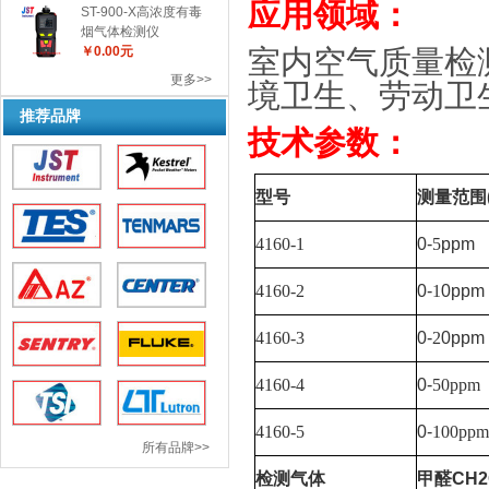
应用领域：
ST-900-X高浓度有毒
烟气体检测仪
￥0.00元
室内空气质量检
更多>>
境卫生、劳动卫
推荐品牌
技术参数：
型号
测量范围
4160-1
0-
5
ppm
4160-2
0-
1
0ppm
4160-3
0-
2
0ppm
4160-4
0-
5
0ppm
4160-5
0-
100pp
所有品牌>>
检测气体
甲醛
CH2