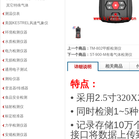
其它特殊气体
测温仪表
美国KESTREL风速气象仪
环境检测仪器
水质检测仪器
上一个商品：
TM-802甲醛检测仪
电力检测仪器
下一个商品：
ST-900-M有毒气体检测仪
无损检测仪器
相关商品
详细说明
通用电子测试
测绘仪器
特点：
变送器/传感器
•
采用
2.
5
寸
320X
食品安全检测
辐射检测仪
•
同时检测
1~
5
种
标定校准器
•
记录
存储
10
万
力学检测仪器
接口将数据上传
安规检测仪器