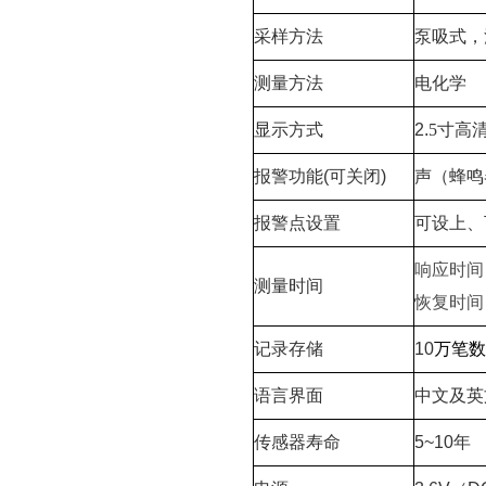
采样方法
泵吸
式
，
测量方法
电化学
显示方式
2.
5
寸高
报警功能
(
可关闭
)
声（蜂鸣
报警点设置
可设上、
响应时间
测量时间
恢复时间
记录存储
10
万笔
语言界面
中文及英
传感器寿命
5~10
年