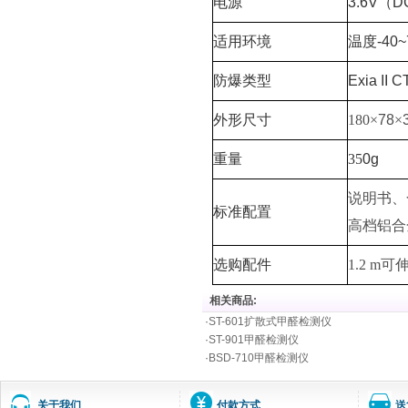
电源
3.6V
（
D
适用环境
温度
-40
防爆类型
Exia II 
外形尺寸
180
×
78
×
重量
35
0g
说明书、
标准配置
高档铝合
选购配件
1.2 m
可
相关商品:
·
ST-601扩散式甲醛检测仪
·
ST-901甲醛检测仪
·
BSD-710甲醛检测仪
关于我们
付款方式
送