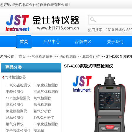
您好!欢迎光临北京金仕特仪器仪表有限公司！
热门搜索：
1310
风速仪
55
首页
产品中心
品牌专区
关于我们
您的位置：
首页
>>
气体检测仪器
>>
甲醛检测仪
>>
北京金仕特
>> ST-4160泵吸
ST-4160泵吸式甲醛检测仪
商品分类
气体检测仪器
一氧化碳检测仪
二氧化碳检测仪
甲醛检测仪
可燃气体检测仪
SF6卤素检漏仪
氧气检测仪
臭氧检测仪
氨气检测仪
硫化氢检测仪
氢气分析仪
酒精检测仪
TVOC检测仪
烟气分析仪
二氧化硫检测仪
复合气体检测仪
测氡仪