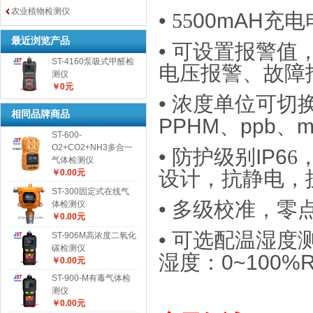
农业植物检测仪
•
55
00mAH
充电
最近浏览产品
•
可设置
报警值
ST-4160泵吸式甲醛检
电压报警、故障
测仪
￥0元
•
浓度
单位可切
相同品牌商品
PPHM
、
ppb
、
m
ST-600-
O2+CO2+NH3多合一
•
防护级别
IP6
6
气体检测仪
设计，抗静电，
￥0.00元
ST-300固定式在线气
•
多级校准，零
体检测仪
￥0.00元
•
可
选配温湿度
ST-906M高浓度二氧化
碳检测仪
湿度：
0~100%
￥0.00元
ST-900-M有毒气体检
测仪
￥0.00元