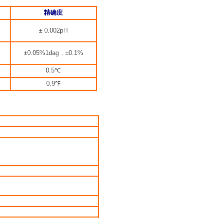
精确度
± 0.002pH
±0.05%1dag
，
±0.1%
0.5℃
0.9℉