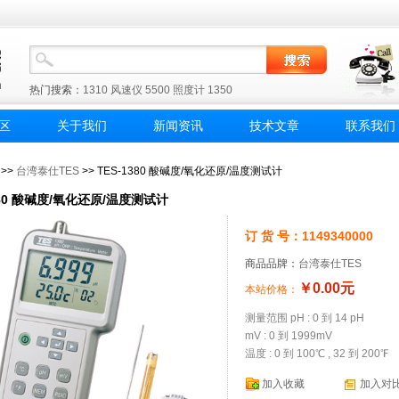
热门搜索：
1310
风速仪
5500
照度计
1350
区
关于我们
新闻资讯
技术文章
联系我们
>>
台湾泰仕TES
>> TES-1380 酸碱度/氧化还原/温度测试计
380 酸碱度/氧化还原/温度测试计
订 货 号：1149340000
商品品牌：
台湾泰仕TES
￥0.00元
本站价格：
测量范围 pH : 0 到 14 pH
mV : 0 到 1999mV
温度 : 0 到 100℃ , 32 到 200℉
加入收藏
加入对