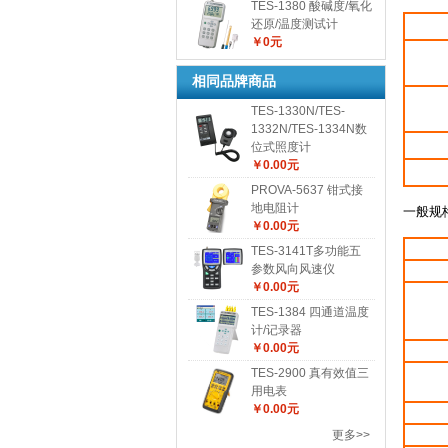
TES-1380 酸碱度/氧化
还原/温度测试计
￥0元
相同品牌商品
TES-1330N/TES-
1332N/TES-1334N数
位式照度计
￥0.00元
PROVA-5637 钳式接
地电阻计
一般规
￥0.00元
TES-3141T多功能五
参数风向风速仪
￥0.00元
TES-1384 四通道温度
计/记录器
￥0.00元
TES-2900 真有效值三
用电表
￥0.00元
更多>>