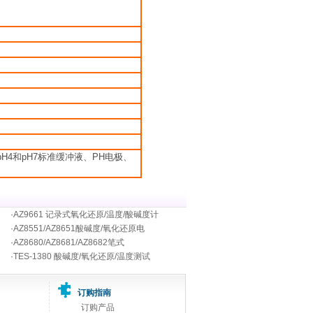
H4和pH7标准缓冲液、PH电极、
·
AZ9661 记录式氧化还原/温度/酸碱度计
·
AZ8551/AZ8651酸碱度/氧化还原电
·
AZ8680/AZ8681/AZ8682笔式
·
TES-1380 酸碱度/氧化还原/温度测试
订购指南
订购产品