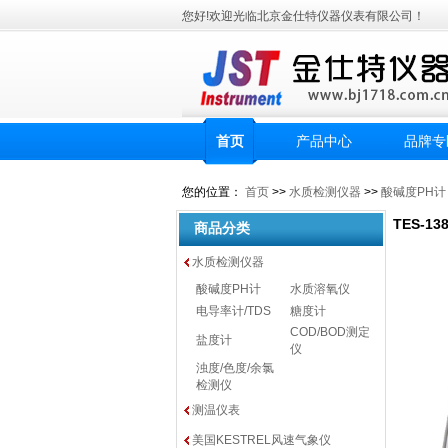
您好!欢迎光临北京金仕特仪器仪表有限公司！
首页
产品中心
品牌专
您的位置：
首页
>>
水质检测仪器
>>
酸碱度PH计
TES-1
商品分类
水质检测仪器
酸碱度PH计
水质溶氧仪
电导率计/TDS
糖度计
COD/BOD测定
盐度计
仪
浊度/色度/余氯
检测仪
测温仪表
美国KESTREL风速气象仪