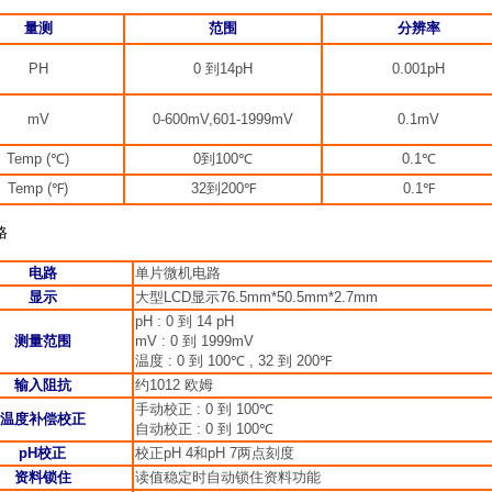
量测
范围
分辨率
PH
0
到
14pH
0.001pH
mV
0-600mV,601-1999mV
0.1mV
Temp (℃)
0
到
100℃
0.1℃
Temp (℉)
32
到
200℉
0.1℉
格
电路
单片微机电路
显示
大型
LCD
显示
76.5mm*50.5mm*2.7mm
pH : 0
到
14 pH
测量范围
mV : 0
到
1999mV
温度
: 0
到
100℃ , 32
到
200℉
输入阻抗
约
1012
欧姆
手动校正
: 0
到
100℃
温度补偿校正
自动校正
: 0
到
100℃
pH
校正
校正
pH 4
和
pH 7
两点刻度
资料锁住
读值稳定时自动锁住资料功能