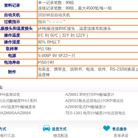
单一记录笔数
: 99
组
资料记录
连续记录笔数
: 99
组，最大
4500
笔
/
每一组
自动关机
10
分钟后自动关机
过载指示
指示
"-- -- -- -- "
电极接头和温度接头
pH
电极连接
BNC
接头，温度连接耳机接头
操作温度
0℃ 到 50℃ ( 32℉ 到 122℉ )
操作湿度
80% RH以下
取样率
约1.5秒
电源
S-006P 9V 6F22一只
电池寿命
约50小时
包装盒、携带盒、说明书、电池、软件、RS-232转换器,p
附件
温度棒
:
92PH值测试笔
·
AZ9861 即时打印PH酸碱度计
551台式酸碱度PH计系列
·
AZ8552氧化还原电位计ORP测试仪
1 mV/温度/PH酸碱度表
·
AZ8690笔式PH酸碱度计
/AZ8685A/AZ8684
·
TES-1381 电导计/碱度计/化还原电位
方式
送货方式
售后服务
司银行汇款
物流配送
质保承诺