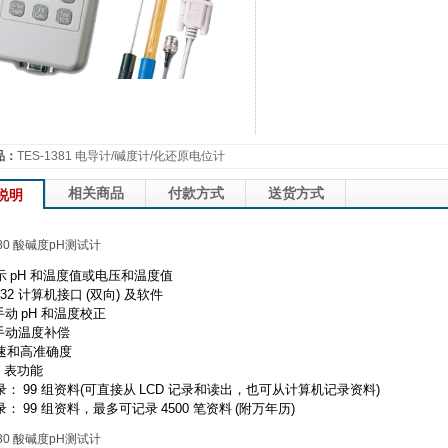
品：
TES-1381 电导计/碱度计/化还原电位计
相关商品
付款方式
送货方式
说明
380 酸碱度pH测试计
示
pH
和温度值或电压和温度值
32
计算机接口
(
双向
)
及软件
手动
pH
和温度校正
手动温度补偿
速和高准确度
表功能
录：
99
组资料
(
可直接从
LCD
记录和读出，也可从计算机记录资料
)
录：
99
组资料，最多可记录
4500
笔资料
(
附万年历
)
380 酸碱度pH测试计