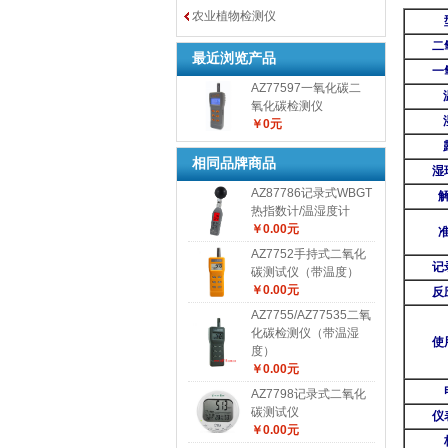
农业植物检测仪
二
最近浏览产品
一
AZ77597一氧化碳二
氧化碳检测仪
￥0元
相同品牌商品
湿
AZ87786记录式WBGT
热指数计/温湿度计
￥0.00元
AZ7752手持式二氧化
记
碳测试仪（带温度）
￥0.00元
反
AZ7755/AZ77535二氧
化碳检测仪（带温湿
使
度）
￥0.00元
AZ7798记录式二氧化
碳测试仪
仪
￥0.00元