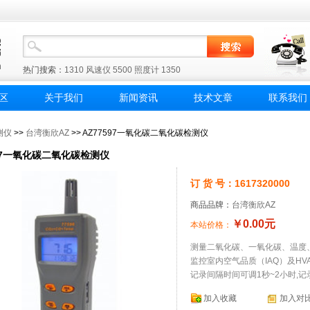
热门搜索：
1310
风速仪
5500
照度计
1350
区
关于我们
新闻资讯
技术文章
联系我们
测仪
>>
台湾衡欣AZ
>> AZ77597一氧化碳二氧化碳检测仪
597一氧化碳二氧化碳检测仪
订 货 号：1617320000
商品品牌：
台湾衡欣AZ
￥0.00元
本站价格：
测量二氧化碳、一氧化碳、温度
监控室内空气品质（IAQ）及HV
记录间隔时间可调1秒~2小时,记录
加入收藏
加入对