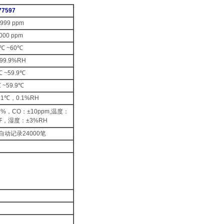
77597
999 ppm
000 ppm
0℃ ~60℃
~99.9%RH
℃ ~59.9℃
 ~59.9℃
.1℃
，
0.1%RH
5%
，
CO
：
±10ppm,
温度：
℉
，湿度：
±3%RH
自动记录
24000
笔