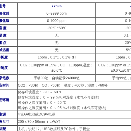
型号
77596
氧化碳
0~9999 ppm
0~9
氧化碳
0-1000 ppm
0-1
温 度
-20℃ ~60℃
-2
湿 度
无
0.1
露 点
无
-20
球温度
无
-5℃
解析度
1ppm
，
0.1℃
，
0.1%RH
1ppm
，
0
CO2
：
±30ppm or ±5%
，
CO
：
±10ppm,
温度：
CO2
：
±30ppm or ±
准确度
±0.6℃
±0.6℃/±0.9
录笔数
手动
99
笔，自动记录
24000
笔
手动
99
笔，
应时间
CO2
：
<30
秒，
CO
：
<60
秒，温度：
<60
秒，湿度：
<60
秒
储存环境温度：
-20
～
60 ℃
储存环境湿度：
0
～
99
％相对湿度（水气不可凝结）
用环境
可操作之温度范围：
0
～
50 ℃
可操作之湿度范围：
0
～
95
％相对湿度（水气不可凝结）
电源
4
节
AA
电池或
DC9V
电源
表尺寸
205 x 70 x 56mm
（
LxWxT
）
标配
主机，说明书，
USB
数据线及
PC
软件，手提盒