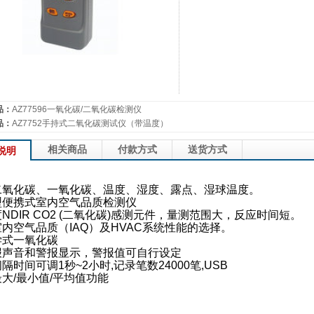
品：
AZ77596一氧化碳/二氧化碳检测仪
品：
AZ7752手持式二氧化碳测试仪（带温度）
相关商品
付款方式
送货方式
说明
：
二氧化碳、一氧化碳、温度、湿度、露点、湿球温度。
型便携式室内空气品质检测仪
度
NDIR CO2 (
二氧化碳
)
感测元件，量测范围大，反应时间短。
室内空气品质（
IAQ
）及
HVAC
系统性能的选择。
学式一氧化碳
报声音和警报显示，警报值可自行设定
间隔时间可调
1
秒
~2
小时
,
记录笔数
24000
笔
,USB
最大
/
最小值
/
平均值功能
：