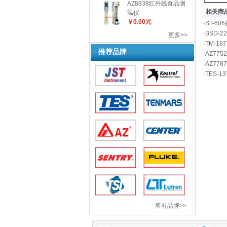
AZ8838红外线食品测
相关商品
温仪
￥0.00元
·
ST-6
·
BSD-
更多>>
·
TM-1
推荐品牌
·
AZ77
·
AZ77
·
TES-
所有品牌>>