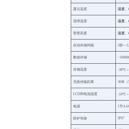
露点温度
温度、
湿球温度
温度、
密度高度
温度、
自动存储间隔
2
秒～
1
数据存储
>10000
存储温度
-30
℃
无线传输距离
30
米（5
LCD
和电池温度
-10
℃
电源
1
节
AA
IP67
ww
防护等级