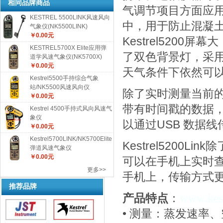
相同品牌商品
气调节项目方面应
KESTREL 5500LINK风速风向
中，用于防止混凝
气象仪(NK5500LINK)
￥0.00元
Kestrel520
KESTREL5700X Elite应用弹
了双色背景灯，采
道学风速气象仪(NK5700X)
￥0.00元
天气条件下依然可
Kestrel5500手持综合气象
站/NK5500风速风向仪
除了实时测量当前
￥0.00元
带有时间戳的数据
Kestrel 4500手持式风向风速气
象仪
以通过
USB
数据线
￥0.00元
Kestrel5700LINK/NK5700Elite
Kestrel5200Li
弹道风速气象仪
￥0.00元
可以在手机上实时
更多>>
手机上，传输方式
推荐品牌
产品特点
：
www.kest
• 测量：蒸发速率