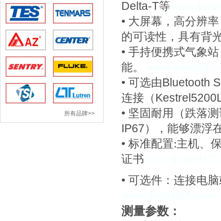
Delta-T等
www.kestr
• 大屏幕，高分辨
的可读性，具有背
• 手持便携式气象
能。
www.kestrel17
• 可选由Bluetoo
连接（
Kestrel5200
• 坚固耐用（跌落测
所有品牌>>
IP67），能够漂浮
•
标准配置:
主机、
证书
www.kestrel17.
•
可选件：连接电脑
www.kestrel17.com/
测量参数：