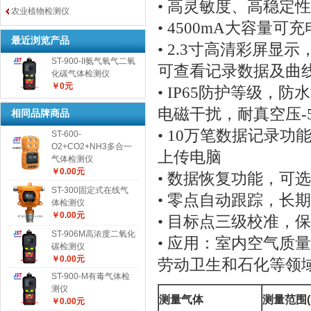
• 高灵敏度、高稳定
农业植物检测仪
• 4500mA大容量
最近浏览产品
• 2.3寸高清彩屏
ST-900-II氨气氧气二氧
可查看记录数据及曲
化碳气体检测仪
￥0元
• IP65防护等级
电磁干扰，耐真空压-5
相同品牌商品
• 10万笔数据记录
ST-600-
O2+CO2+NH3多合一
上传电脑
气体检测仪
￥0.00元
• 数据恢复功能，可
ST-300固定式在线气
• 零点自动跟踪，长
体检测仪
￥0.00元
• 目标点三级校准，
ST-906M高浓度二氧化
• 应用：室内空气质
碳检测仪
￥0.00元
劳动卫生和石化等领
ST-900-M有毒气体检
测仪
测量气体
测量范围
(
￥0.00元