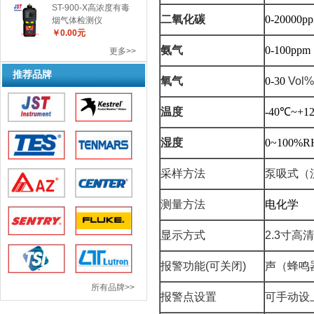
ST-900-X高浓度有毒
二氧化碳
0-20000p
烟气体检测仪
￥0.00元
氨气
0-100ppm
更多>>
推荐品牌
氧气
0-30
Vol%
温度
-40
℃
~+
1
湿度
0~100%R
采样方法
泵吸式（
测量方法
电化学
显示方式
2.3
寸高清
报警功能
(
可关闭
)
声（蜂鸣
所有品牌>>
报警点设置
可手动设