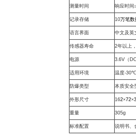
测量时间
响应时间
记录存储
10
万笔数
语言界面
中文及英
传感器寿命
2
年以上
电源
3.6V
（
D
适用环境
温度
-30
防爆类型
本质安全
外形尺寸
16
2
×
72
×
重量
305g
标准配置
说明书、