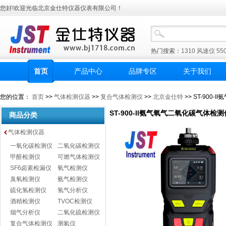
您好!欢迎光临北京金仕特仪器仪表有限公司！
热门搜索：
1310
风速仪
55
首页
产品中心
品牌专区
关于我们
您的位置：
首页
>>
气体检测仪器
>>
复合气体检测仪
>>
北京金仕特
>> ST-900
ST-900-II氨气氧气二氧化碳气体检测
商品分类
气体检测仪器
一氧化碳检测仪
二氧化碳检测仪
甲醛检测仪
可燃气体检测仪
SF6卤素检漏仪
氧气检测仪
臭氧检测仪
氨气检测仪
硫化氢检测仪
氢气分析仪
酒精检测仪
TVOC检测仪
烟气分析仪
二氧化硫检测仪
复合气体检测仪
测氡仪