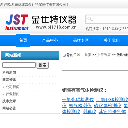
您好!欢迎光临北京金仕特仪器仪表有限公司！
热门搜索：
1310
风速仪
55
首页
产品中心
品牌专区
关于我们
网站新闻
您的位置：
首页
>>
文章列表
>> 代理
所有新闻
新闻资讯
公司新闻
销售有害气体检测仪：
行业新闻
一氧化碳检测仪
二氧化碳检测
技术文章
仪
氨气检测仪
硫化氢检测仪
网站公告
体检测仪
测氡仪
其它特殊气体