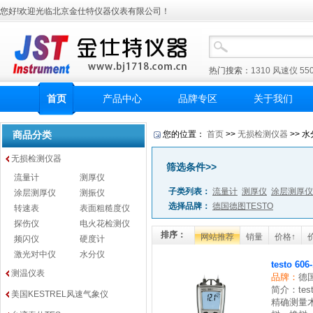
您好!欢迎光临北京金仕特仪器仪表有限公司！
热门搜索：
1310
风速仪
55
首页
产品中心
品牌专区
关于我们
商品分类
您的位置：
首页
>>
无损检测仪器
>> 水
无损检测仪器
筛选条件>>
流量计
测厚仪
子类列表：
流量计
测厚仪
涂层测厚仪
涂层测厚仪
测振仪
选择品牌：
德国德图TESTO
转速表
表面粗糙度仪
探伤仪
电火花检测仪
排序：
网站推荐
销量
价格↑
频闪仪
硬度计
激光对中仪
水分仪
testo 
测温仪表
品牌：
德
简介：te
美国KESTREL风速气象仪
精确测量