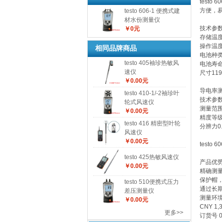
test
方便，
testo 606-1 便携式建
材水份测量仪
技术参
￥0元
存储温度-
操作温度-
相同品牌商品
电池种类
testo 405袖珍热敏风
电池寿命2
速仪
尺寸119 
￥0.00元
导电率
testo 410-1/-2袖珍叶
技术参
轮式风速仪
测量范围0
￥0.00元
精度等级
testo 416 精密型叶轮
分辨力0.
风速仪
￥0.00元
test
testo 425热敏风速仪
产品优势
￥0.00元
精确测
保护帽
testo 510便携式压力
通过长期
差压测量仪
测量环
￥0.00元
CNY 1,3
更多>>
订货号 0