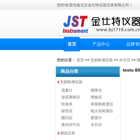
您好!欢迎光临北京金仕特仪器仪表有限公司！
首页
产品中心
品牌专
您的位置：
首页
>>
无损检测仪器
>>
水分仪
>>
德
testo
商品分类
无损检测仪器
流量计
测厚仪
涂层测厚仪
测振仪
转速表
表面粗糙度仪
探伤仪
电火花检测仪
频闪仪
硬度计
激光对中仪
水分仪
测温仪表