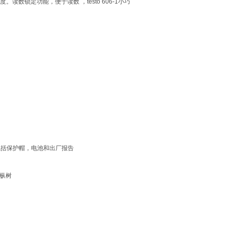
读数锁定功能，便于读数 ，testo 606-1小巧
，包括保护帽，电池和出厂报告
枞树