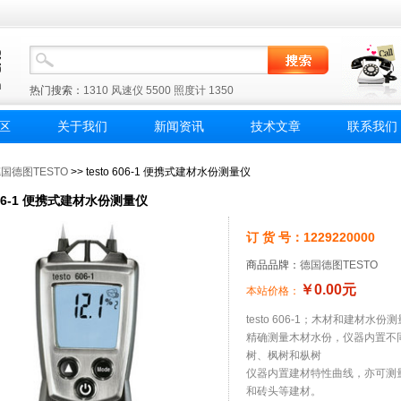
热门搜索：
1310
风速仪
5500
照度计
1350
区
关于我们
新闻资讯
技术文章
联系我们
国德图TESTO
>> testo 606-1 便携式建材水份测量仪
 606-1 便携式建材水份测量仪
订 货 号：1229220000
商品品牌：
德国德图TESTO
￥0.00元
本站价格：
testo 606-1；木材和建材
精确测量木材水份，仪器内置不
树、枫树和枞树
仪器内置建材特性曲线，亦可测
和砖头等建材。