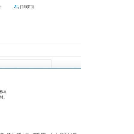
比
打印页面
枞树
材。