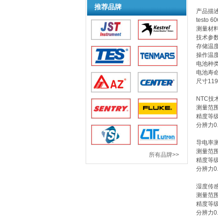
推荐品牌
产品描
test
测量材料
技术参
存储温度-
操作温度-
电池种类
电池寿命1
尺寸119 
NTC技
测量范围-
精度等级±
分辨力0.
导电率
测量范围0
所有品牌>>
精度等级
分辨力0.
湿度传
测量范围0
精度等级±2
分辨力0.