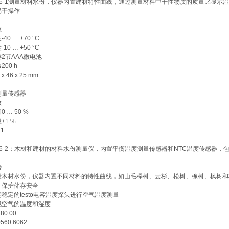
o 606-1测量材料水份，仪器内置建材特性曲线，通过测量材料中干性物质的质量比显示湿度。
易于操作
数
40 … +70 °C
10 … +50 °C
2节AAA微电池
00 h
x 46 x 25 mm
测量传感器
数
 … 50 %
±1 %
1
o 606-2；木材和建材的材料水份测量仪，内置平衡湿度测量传感器和NTC温度传感器
:
量木材水份，仪器内置不同材料的特性曲线，如山毛榉树、云杉、松树、橡树、枫树和
，保护储存安全
稳定的testo电容湿度探头进行空气湿度测量
境空气的温度和湿度
80.00
560 6062