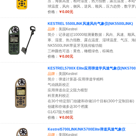
压，海拔高度，相对湿度，热力指数，露点温度，本站
球温度，风向，侧风，逆风，顺风，压力趋势，数字罗
价格：
￥0.00元
KESTREL 5500LINK风速风向气象仪(NK5500LINK)
品牌：
美国Kestrel
简介：记录超过10000组测量数据：风向、风速、顺
寒、湿度、热力指数、露点温度、湿球温度、气压、海
NK5500LINK带蓝牙无线传输功能
三种颜色可选：黄色，橄榄绿色，棕褐色
价格：
￥0.00元
KESTREL5700X Elite应用弹道学风速气象仪(NK5700
品牌：
美国Kestrel
简介：弹道计算器-应用弹道学精料
气动跳跃校正
应用弹道自定义阻力模型
科里奥利校正
在30个特定部门创建和存储10个目标(300个定制目标)
创建和存储多达30个档案
G1/G7阻力模型
价格：
￥0.00元
Kestrel5700LINK/NK5700Elite弹道风速气象仪
品牌：
美国Kestrel