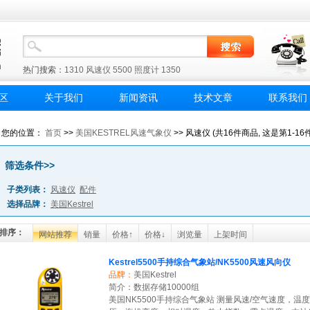
热门搜索：
1310
风速仪
5500
照度计
1350
区
关于我们
新闻资讯
技术文章
联系我们
您的位置：
首页
>>
美国KESTREL风速气象仪
>> 风速仪 (共16件商品, 这是第1-16件
筛选条件>>
子类列表：
风速仪
配件
选择品牌：
美国Kestrel
排序：
网站推荐
销量
价格↑
价格↓
浏览量
上架时间
Kestrel5500手持综合气象站/NK5500风速风向仪
品牌：
美国Kestrel
简介：数据存储10000组
美国NK5500手持综合气象站 测量风速/空气速度，温