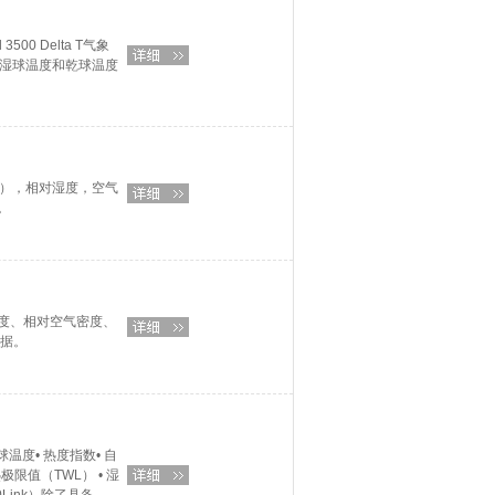
00 Delta T气象
 T是湿球温度和乾球温度
D），相对湿度，空气
。
度、相对空气密度、
数据。
球温度• 热度指数• 自
热极限值（TWL） • 湿