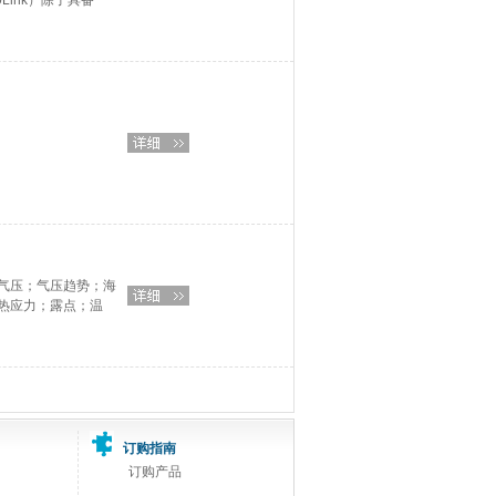
400Link）除了具备
气压；气压趋势；海
热应力；露点；温
订购指南
订购产品