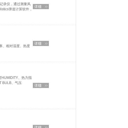
式记录仪，通过测量风
istics弹道计算软件，
寒、相对湿度、热度
HUMIDITY、热力指
T BULB、气压