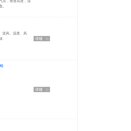
气压，密度高度，湿
盘。
风、逆风、温度、风
拔
X)