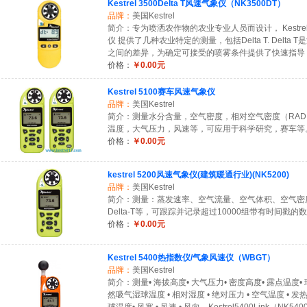
Kestrel 3500Delta T风速气象仪（NK3500DT）
品牌：
美国Kestrel
简介：专为喷洒农作物的农业专业人员而设计， Kestrel 35
仪 提供了几种农业特定的测量，包括Delta T. Delta
之间的差异，为确定可接受的喷雾条件提供了快速指导
价格：
￥0.00元
Kestrel 5100赛车风速气象仪
品牌：
美国Kestrel
简介：测量水分含量，空气密度，相对空气密度（RA
温度，大气压力，风速等，可应用于科学研究，赛车等
价格：
￥0.00元
kestrel 5200风速气象仪(建筑暖通行业)(NK5200)
品牌：
美国Kestrel
简介：测量：蒸发速率、空气流量、空气体积、空气密
Delta-T等，可跟踪并记录超过10000组带有时间戳的
价格：
￥0.00元
Kestrel 5400热指数仪/气象风速仪（WBGT）
品牌：
美国Kestrel
简介：测量• 海拔高度• 大气压力• 密度高度• 露点温度• 
然吸气湿球温度 • 相对湿度 • 绝对压力 • 空气温度 • 发