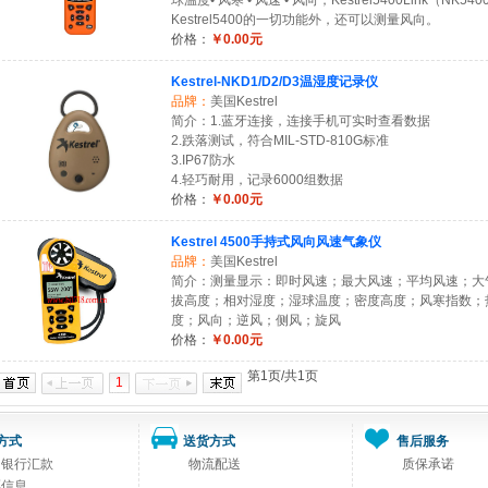
球温度• 风寒 • 风速 • 风向，Kestrel5400Link（NK5
Kestrel5400的一切功能外，还可以测量风向。
价格：
￥0.00元
Kestrel-NKD1/D2/D3温湿度记录仪
品牌：
美国Kestrel
简介：1.蓝牙连接，连接手机可实时查看数据
2.跌落测试，符合MIL-STD-810G标准
3.IP67防水
4.轻巧耐用，记录6000组数据
价格：
￥0.00元
Kestrel 4500手持式风向风速气象仪
品牌：
美国Kestrel
简介：测量显示：即时风速；最大风速；平均风速；大
拔高度；相对湿度；湿球温度；密度高度；风寒指数；
度；风向；逆风；侧风；旋风
价格：
￥0.00元
第1页/共1页
1
方式
送货方式
售后服务
司银行汇款
物流配送
质保承诺
票信息