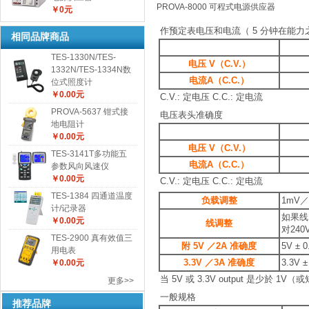
PROVA-8000 可程式电源供应器
￥0元
作预定表电压和电流（
5
分钟在能力
相同品牌商品
TES-1330N/TES-
电压
V
（
C.V.
）
1332N/TES-1334N数
电流
A
（
C.C.
）
位式照度计
￥0.00元
C.V.:
定电压
C.C.:
定电流
PROVA-5637 钳式接
电压表头准确度
地电阻计
￥0.00元
电压
V
（
C.V.
）
TES-3141T多功能五
电流
A
（
C.C.
）
参数风向风速仪
￥0.00元
C.V.:
定电压
C.C.:
定电流
TES-1384 四通道温度
负载调整
1mV
／
计/记录器
如果线
￥0.00元
线调整
对
240
TES-2900 真有效值三
附
5V
／
2A
准确度
5V ± 0
用电表
3.3V
／
3A
准确度
3.3V ±
￥0.00元
当
5V
或
3.3V output
是少於
1V
（或
更多>>
一般规格
推荐品牌