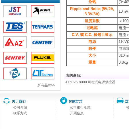
杂讯
(0~40
Ripple and Noise (5V/2A,
10mV
3.3V/3A)
温度系数
＜
100
过电流
电流
C.V.
或
C.C.
检知且显示
电流＞
电源
110V
附件
电源线 
大小
310mm
重量
3.8kg
相关商品:
·
PROVA-8000 可程式电源供应器
所有品牌>>
关于我们
付款方式
送
公司介绍
公司银行汇款
联系方式
开票信息