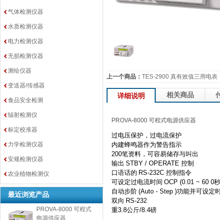
气体检测仪器
水质检测仪器
电力检测仪器
无损检测仪器
测绘仪器
上一个商品：
TES-2900 真有效值三用电表
变送器/传感器
相关商品
详细说明
食品安全检测
辐射检测仪
PROVA-8000 可程式电源供应器
标定校准器
过电压保护，过电流保护
力学检测仪器
内建蜂鸣器作为警告指示
200
笔资料，可容易储存与叫出
安规检测仪器
输出
STBY / OPERATE
控制
口语话的
RS-232C
控制指令
农业植物检测仪
可设定过电流时间
OCP (0.01 ~ 60 0
自动步阶
(Auto - Step )
功能并可设定
最近浏览产品
双向
RS-232
PROVA-8000 可程式
重
3.8
公斤
/8.4
磅
电源供应器