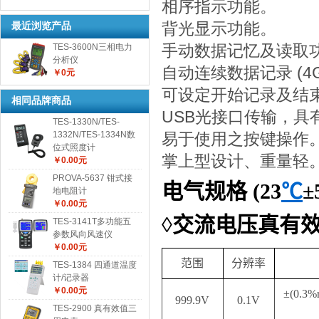
相序指示功能。
最近浏览产品
背光显示功能。
TES-3600N三相电力
手动数据记忆及读取功能
分析仪
自动连续数据记录 (4G
￥0元
可设定开始记录及结
相同品牌商品
USB光接口传输，
TES-1330N/TES-
1332N/TES-1334N数
易于使用之按键操作
位式照度计
掌上型设计、重量轻
￥0.00元
PROVA-5637 钳式接
电气规格
(23
℃
±
地电阻计
￥0.00元
◊交流电压真有
TES-3141T多功能五
参数风向风速仪
￥0.00元
范围
分辨率
TES-1384 四通道温度
计/记录器
￥0.00元
±
(0.3%
999.9V
0.1V
TES-2900 真有效值三