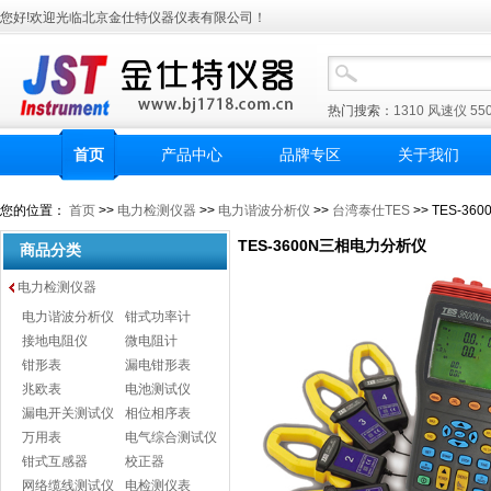
您好!欢迎光临北京金仕特仪器仪表有限公司！
热门搜索：
1310
风速仪
55
首页
产品中心
品牌专区
关于我们
您的位置：
首页
>>
电力检测仪器
>>
电力谐波分析仪
>>
台湾泰仕TES
>> TES-3
TES-3600N三相电力分析仪
商品分类
电力检测仪器
电力谐波分析仪
钳式功率计
接地电阻仪
微电阻计
钳形表
漏电钳形表
兆欧表
电池测试仪
漏电开关测试仪
相位相序表
万用表
电气综合测试仪
钳式互感器
校正器
网络缆线测试仪
电检测仪表