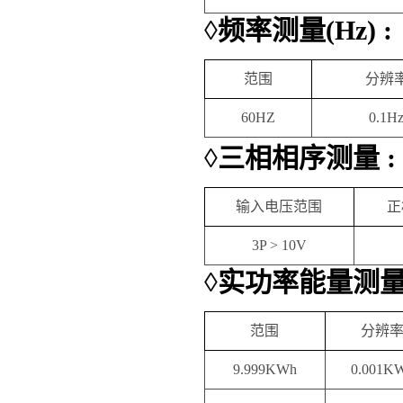
◊
频率测量
(Hz) :
范围
分辨
60HZ
0.1H
◊
三相相序测量
:
输入电压范围
正
3P > 10V
◊
实功率能量测
范围
分辨
9.999KWh
0.001K