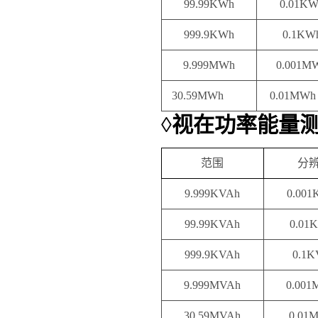
99.99KWh
0.01KW
999.9KWh
0.1KW
9.999MWh
0.001M
30.59MWh
0.01MWh
◊
视在功率能量
范围
分
9.999KVAh
0.001
99.99KVAh
0.01
999.9KVAh
0.1K
9.999MVAh
0.001
30.59MVAh
0.01