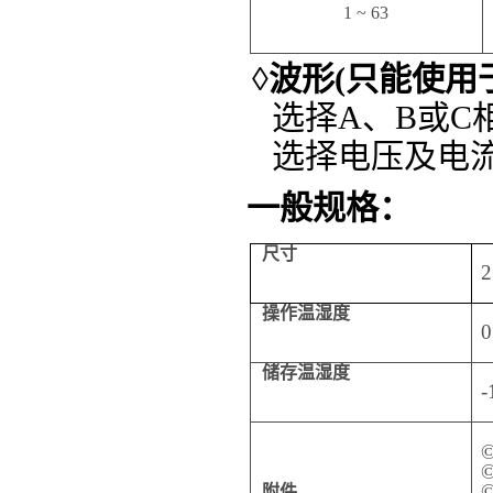
1 ~ 63
◊
波形
(
只能使用
选择
A
、
B
或
C
选择电压及电
一般规格：
尺寸
2
操作温湿度
0
储存温湿度
-
附件