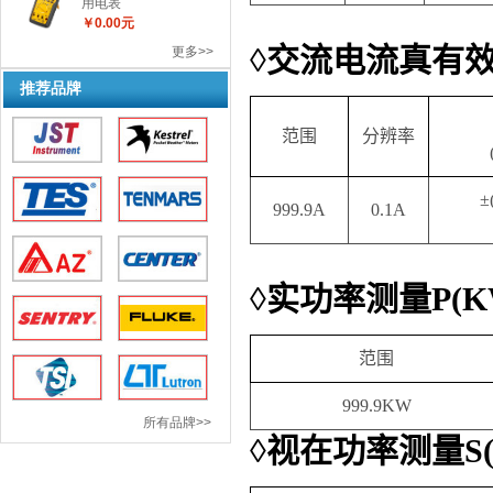
用电表
￥0.00元
◊
交流电流真有
更多>>
推荐品牌
范围
分辨率
±
999.9A
0.1A
◊
实功率测量
P(K
范围
999.9KW
所有品牌>>
◊
视在功率测量
S