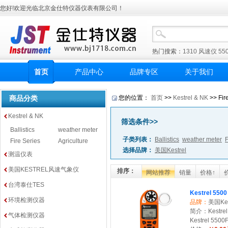
您好!欢迎光临北京金仕特仪器仪表有限公司！
热门搜索：
1310
风速仪
55
首页
产品中心
品牌专区
关于我们
商品分类
您的位置：
首页
>>
Kestrel & NK
>> Fi
Kestrel & NK
筛选条件>>
Ballistics
weather meter
子类列表：
Ballistics
weather meter
F
Fire Series
Agriculture
选择品牌：
美国Kestrel
测温仪表
美国KESTREL风速气象仪
排序：
网站推荐
销量
价格↑
台湾泰仕TES
Kestrel 5500
环境检测仪器
品牌：
美国Kes
简介：Kestrel 
气体检测仪器
Kestrel 5500